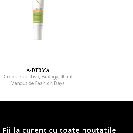
A-DERMA
Crema nutritiva, Biology, 40 ml
Vandut de Fashion Days
Fii la curent cu toate noutatile