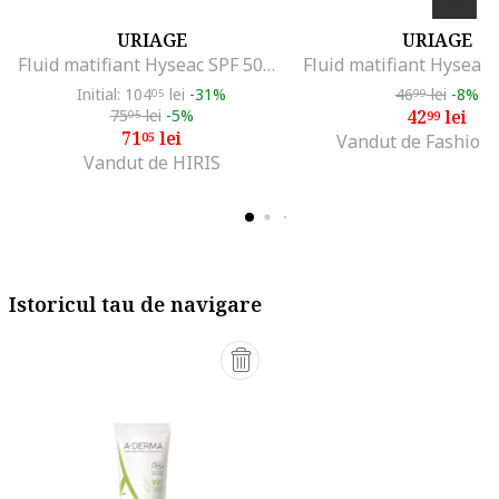
URIAGE
URIAGE
Fluid matifiant Hyseac SPF 50+, 50 ml
Initial: 104
lei
-31%
46
lei
-8%
05
99
75
lei
-5%
42
lei
05
99
71
lei
05
Vandut de Fashion
Vandut de HIRIS
Istoricul tau de navigare