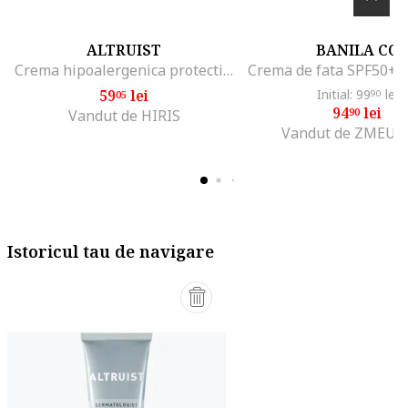
ALTRUIST
BANILA CO
Crema hipoalergenica protectie solara Dermatologist Sunscreen SPF50 100 ml
59
lei
Initial: 99
lei
05
90
94
lei
90
Vandut de HIRIS
Vandut de ZMEUR
Istoricul tau de navigare