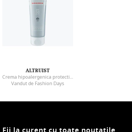
ALTRUIST
Crema hipoalergenica protectie solara Dermatologist Sunscreen SPF50 100 ml
Vandut de Fashion Days
Fii la curent cu toate noutatile