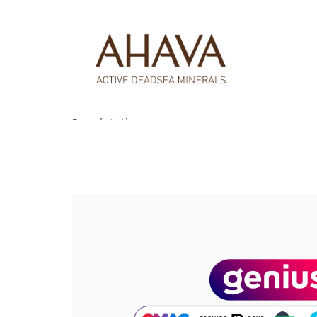
Proprietati:
imbogatita cu Osmoter, mixul exclusiv de miner
lasand tenul hidratat o lunga perioada de timp;
hidratat, tenul arata mai tanar si mai fin;
pentru piele sensibila;
testat impotriva alergiilor;
fara parabeni.
Ingrediente:
Aqua (Mineral Spring Water), Ethylhexyl Palmitate, Is
Glycol), Aloe Barbadensis Leaf Juice,Peg-40 Stearate
Water), Caprylyl Glycol, Chlorphenesin, Alanine, Gly
Creatine, Parfum (Fragrance), Tocopherol (Vitamin E)
Carboxaldehyde.