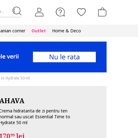
...
nian corner
Outlet
Home & Deco
 to Hydrate 50 ml
AHAVA
Crema hidratanta de zi pentru ten
normal sau uscat Essential Time to
Hydrate 50 ml
170
lei
99