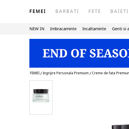
FEMEI
BARBATI
FETE
BAIETI
NEW IN
Imbracaminte
Incaltaminte
Genti si 
FEMEI
/
Ingrijire Personala Premium
/
Creme de fata Premiu