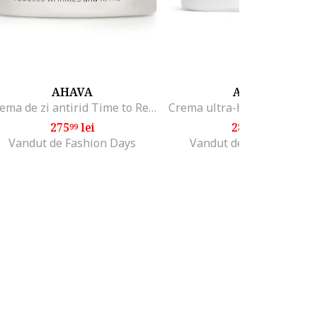
AHAVA
AHAVA
Crema de zi antirid Time to Revitalize Extreme, 50 ml
275
lei
285
lei
99
99
Vandut de Fashion Days
Vandut de Fashion Days