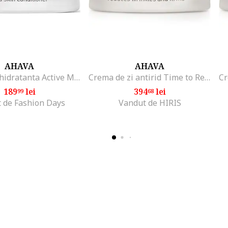
AHAVA
AHAVA
Crema gel hidratanta Active Moisture Gel, 50 ml
Crema de zi antirid Time to Revitalize Extreme, 50 ml
189
lei
394
lei
99
68
 de Fashion Days
Vandut de HIRIS