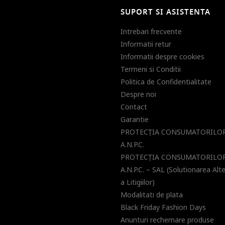
SUPORT SI ASISTENTA
Intrebari frecvente
Informatii retur
Informatii despre cookies
Termeni si Conditii
Politica de Confidentialitate
Despre noi
Contact
Garantie
PROTECŢIA CONSUMATORILOR
A.N.P.C.
PROTECŢIA CONSUMATORILOR
A.N.P.C. – SAL (Solutionarea Alt
a Litigiilor)
Modalitati de plata
Black Friday Fashion Days
Anunturi rechemare produse