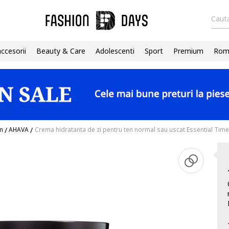
Cauta
accesorii
Beauty & Care
Adolescenti
Sport
Premium
Roma
m
/
AHAVA
/
Crema hidratanta de zi pentru ten normal sau uscat Essential Time