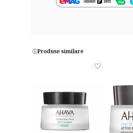
Mod de utilizare:
Aplicati zilnic dupa curatare.
Precautii:
Nu utilizati daca prezentati hipersensibilitate la orica
Produse similare