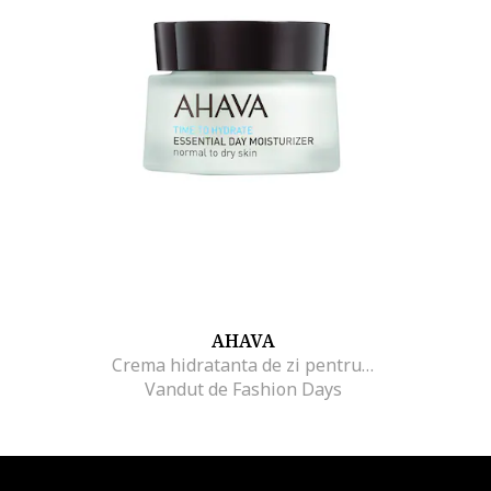
AHAVA
Crema hidratanta de zi pentru ten normal sau uscat Essential Time to Hydrate 50 ml
Vandut de Fashion Days