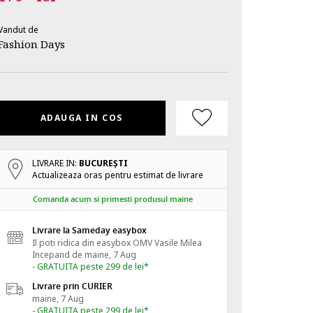
Vandut de
Fashion Days
ADAUGA IN COS
LIVRARE IN:
BUCUREŞTI
Actualizeaza oras pentru estimat de livrare
Comanda acum si primesti produsul maine
Livrare la Sameday easybox
Il poti ridica din easybox OMV Vasile Milea
Incepand de
maine, 7 Aug
- GRATUITA peste 299 de lei*
Livrare prin CURIER
maine, 7 Aug
- GRATUITA peste 299 de lei*