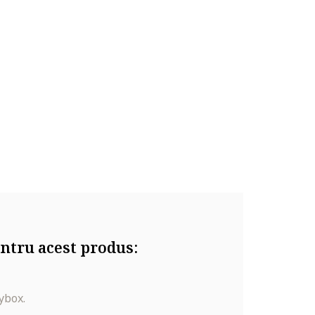
pid,
ntru acest produs:
derived
ea
toin,
ybox.