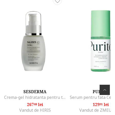
SESDERMA
PURITO
Crema-gel hidratanta pentru ten acneic Salises, 50 ml
267
lei
129
lei
68
91
Vandut de HIRIS
Vandut de ZMEUR