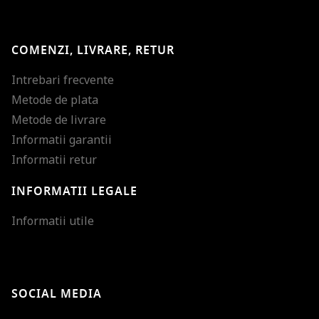
COMENZI, LIVRARE, RETUR
Intrebari frecvente
Metode de plata
Metode de livrare
Informatii garantii
Informatii retur
INFORMATII LEGALE
Mareste dimensiunea
Informatii utile
Micsoreaza dimensiu
Mareste spatierea tex
SOCIAL MEDIA
Micsoreaza spatierea