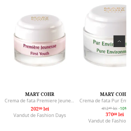
MARY COHR
MARY COHR
Crema de fata Premiere Jeunesse antiage ,50 ml
202
lei
412
lei
-10%
99
49
370
lei
68
Vandut de Fashion Days
Vandut de Fashion