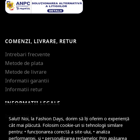
COMENZI, LIVRARE, RETUR
Intrebari frecvente
Metode de plata
Metode de livrare
Informatii garantii
Informatii retur
INFORMATII LEGALE
Mareste dimensiunea
Informatii utile
Salut! Noi, la Fashion Days, dorim să îți oferim o experiență
Micsoreaza dimensiu
cât mai plăcută. Folosim cookie-uri si tehnologii similare
pentru: • funcționarea corectă a site-ului, • analiza
Mareste spatierea tex
performanței, și • personalizarea reclamelor. Prin apăsarea