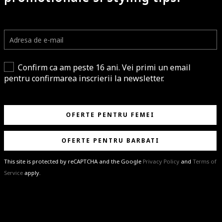
Confirm ca am peste 16 ani. Vei primi un email
pentru confirmarea inscrierii la newsletter.
OFERTE PENTRU FEMEI
OFERTE PENTRU BARBATI
This site is protected by reCAPTCHA and the Google
Privacy Policy
and
Terms of
Service
apply.
BRAVO!
Te-ai abonat cu succes la newsletter folosind adresa de e-mail
%email%
.
Ti-am pregatit noutati despre brandurile noastre, selectii exclusive si