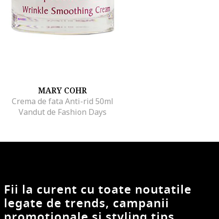
MARY COHR
Crema de fata Anti-rid 50ml
Vandut de Fashion Days
Fii la curent cu toate noutatile
legate de trends, campanii
promotionale si styling tips.