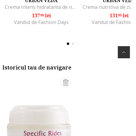
URBAN VEDA
URBAN VEDA
Crema intens hidratanta de noapte, 50 ml, Sensibil
137
lei
131
lei
99
99
Vandut de Fashion Days
Vandut de Fashion
Istoricul tau de navigare