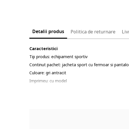
Detalii produs
Politica de returnare
Liv
Caracteristici
Tip produs: echipament sportiv
Continut pachet: jacheta sport cu fermoar si pantalo
Culoare: gri antracit
Imprimeu: cu model
Sport: ski
Material: poliester
Sistem inchidere: fermoar