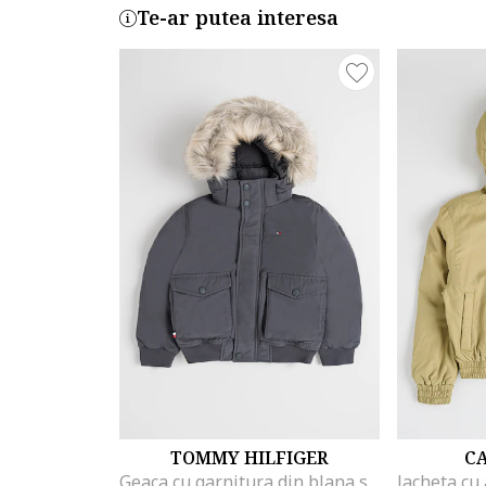
Te-ar putea interesa
TOMMY HILFIGER
CA
Geaca cu garnitura din blana sintetica, Gri inchis