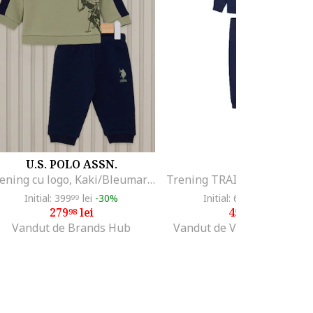
U.S. POLO ASSN.
EA7
Trening cu logo, Kaki/Bleumarin
Initial: 399
lei
-30%
Initial: 650
lei
-30%
99
00
279
lei
455
lei
98
00
Vandut de Brands Hub
Vandut de Various Brands