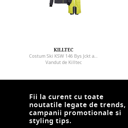
KILLTEC
Costum Ski KSW 146 Bys Jckt and Pnts, Gri antracit
Vandut de Killtec
Fii la curent cu toate
noutatile legate de trends,
campanii promotionale si
styling tips.