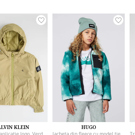
LVIN KLEIN
HUGO
Jacheta cu aplicatie logo, Verde fistic
Jacheta din fleece cu model tie-dye, Alb/Negru/Verde persan