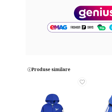
Cod produs:
3539518-10_221969
Produse similare