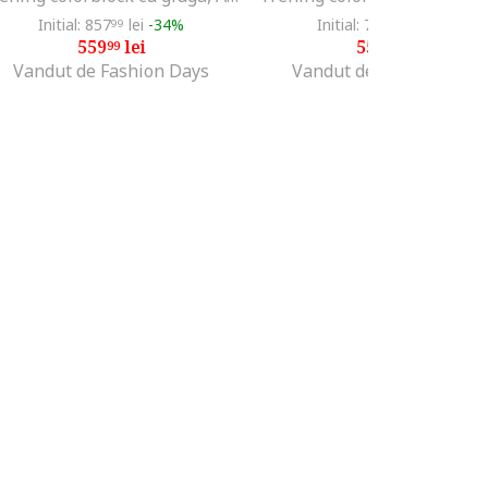
Initial: 857
lei
-34%
Initial: 773
lei
-27%
99
99
559
lei
559
lei
99
99
Vandut de Fashion Days
Vandut de Fashion Days