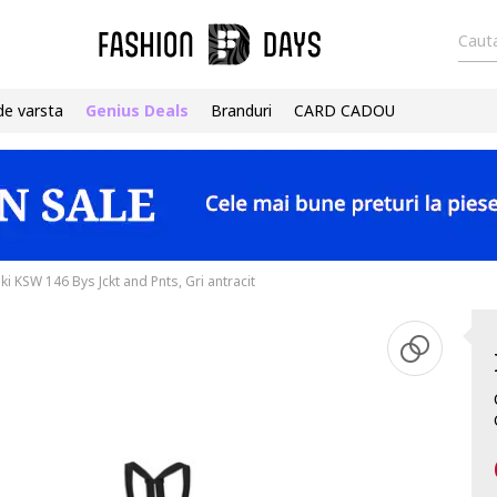
Cauta
de varsta
Genius Deals
Branduri
CARD CADOU
i KSW 146 Bys Jckt and Pnts, Gri antracit