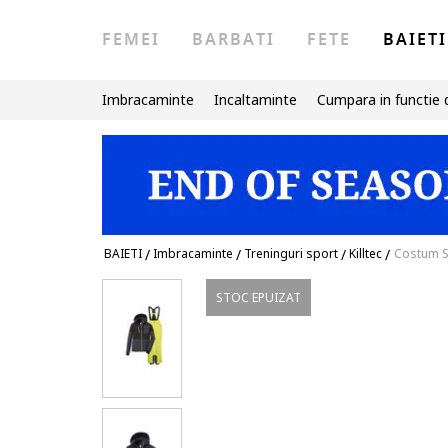
FEMEI
BARBATI
FETE
BAIETI
Imbracaminte
Incaltaminte
Cumpara in functie 
BAIETI
/
Imbracaminte
/
Treninguri sport
/
Killtec
/
Costum Sk
STOC EPUIZAT