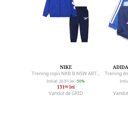
NIKE
ADID
Trening copii NKB B NSW ART OF PLAY FT FZ SE, Bumbac, Albastru, Albastru
Initial: 262
lei
-50%
Initi
00
131
lei
00
Vandut de GRID
Vandut