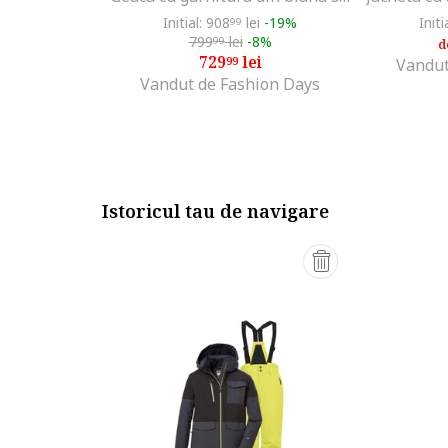
Initial: 908
lei
-19%
Initi
99
799
lei
-8%
99
d
729
lei
99
Vandut
Vandut de Fashion Days
Istoricul tau de navigare