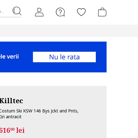
...
Killtec
Costum Ski KSW 146 Bys Jckt and Pnts,
Gri antracit
616
lei
00