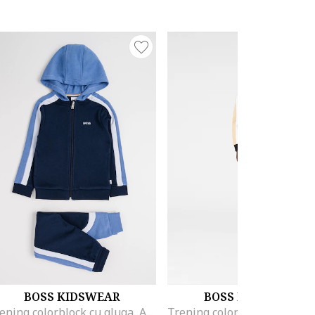
BOSS KIDSWEAR
BOSS KIDSWEAR
Trening colorblock cu gluga, Albastru glaciar/Bleumarin