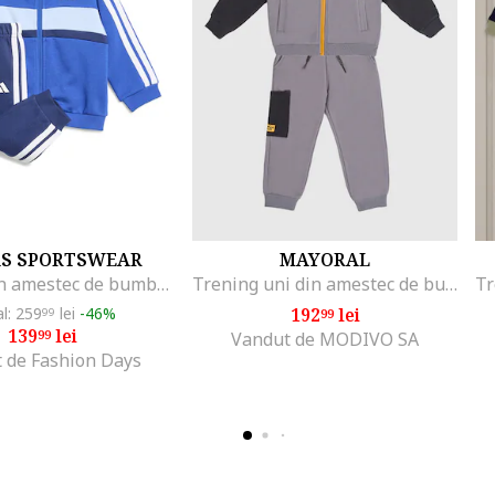
AS SPORTSWEAR
MAYORAL
Trening din amestec de bumbac cu imprimeu logo, Alb/Albastru royal
Trening uni din amestec de bumbac, Gri inchis
al: 259
lei
-46%
192
lei
99
99
139
lei
99
Vandut de MODIVO SA
 de Fashion Days