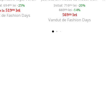
al: 694
lei
-25%
Initial: 716
lei
-20%
99
84
519
lei
669
lei
-14%
99
99
e la
569
lei
99
 de Fashion Days
Vandut de Fashion Days