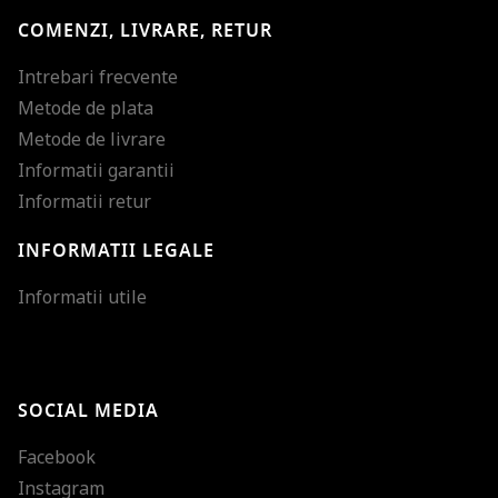
COMENZI, LIVRARE, RETUR
Intrebari frecvente
Metode de plata
Metode de livrare
Informatii garantii
Informatii retur
INFORMATII LEGALE
Mareste dimensiunea
Informatii utile
Micsoreaza dimensiu
Mareste spatierea tex
SOCIAL MEDIA
Micsoreaza spatierea
Facebook
Mareste inaltimea ra
Instagram