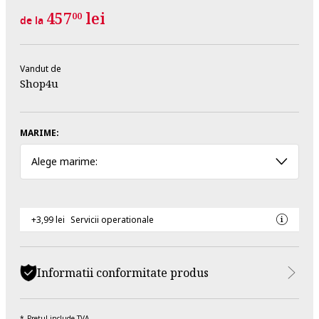
457
lei
00
de la
Vandut de
Shop4u
MARIME:
Alege marime:
+3,99 lei
Servicii operationale
Informatii conformitate produs
Pretul include TVA.