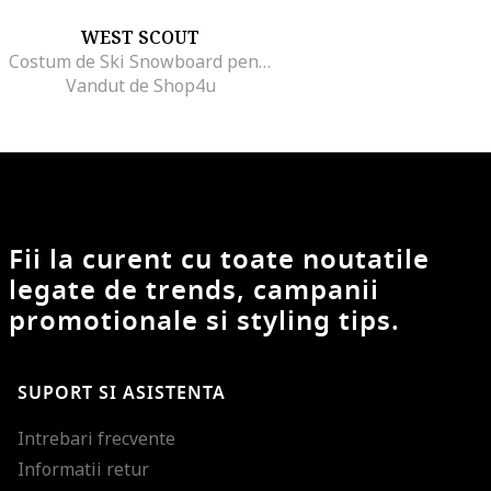
WEST SCOUT
Costum de Ski Snowboard pentru copii 176WSGY00395
Vandut de Shop4u
Fii la curent cu toate noutatile
legate de trends, campanii
promotionale si styling tips.
SUPORT SI ASISTENTA
Intrebari frecvente
Informatii retur