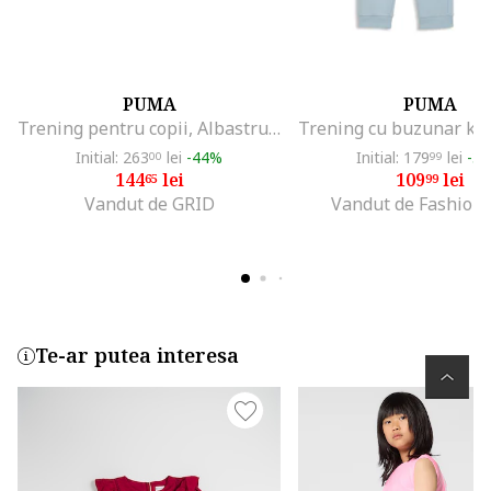
PUMA
PUMA
Trening pentru copii, Albastru, Albastru
Initial: 263
lei
-44%
Initial: 179
lei
-3
00
99
144
lei
109
lei
65
99
Vandut de GRID
Vandut de Fashion
Te-ar putea interesa