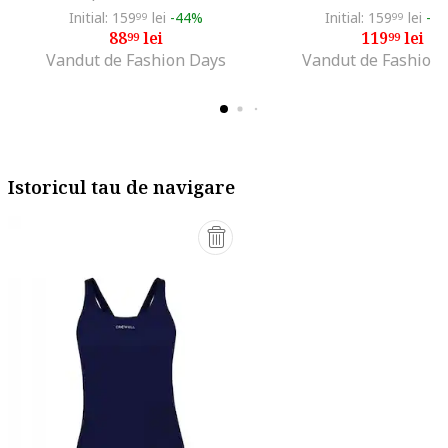
Initial: 159
lei
-44%
Initial: 159
lei
-2
99
99
88
lei
119
lei
99
99
Vandut de Fashion Days
Vandut de Fashion
Istoricul tau de navigare