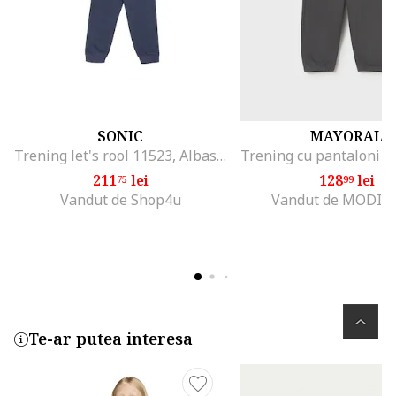
SONIC
MAYORAL
Trening let's rool 11523, Albastru
211
lei
128
lei
75
99
Vandut de Shop4u
Vandut de MODIV
Te-ar putea interesa