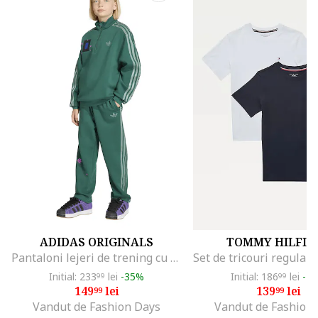
ADIDAS ORIGINALS
TOMMY HILFIG
Pantaloni lejeri de trening cu cordon Minecraft, Verde
Initial: 233
lei
-35%
Initial: 186
lei
-2
99
99
149
lei
139
lei
99
99
Vandut de Fashion Days
Vandut de Fashion