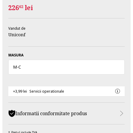
226
lei
62
Vandut de
Uniconf
MASURA
M
-
C
+3,99 lei
Servicii operationale
Informatii conformitate produs
Pretul include TVA.