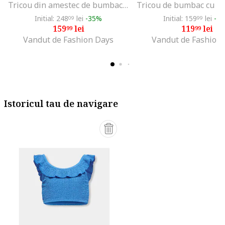
Tricou din amestec de bumbac cu imprimeu logo, Alb
Initial: 248
lei
-35%
Initial: 159
lei
-2
09
99
159
lei
119
lei
99
99
Vandut de Fashion Days
Vandut de Fashion
Istoricul tau de navigare