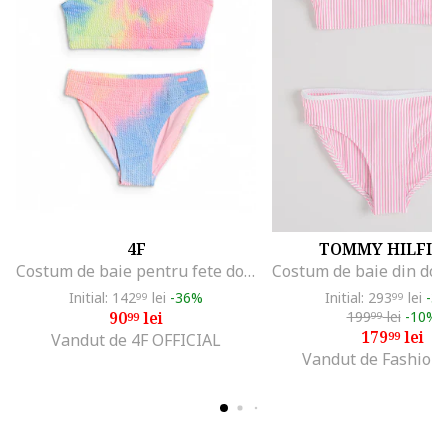
4F
TOMMY HILFIG
Costum de baie pentru fete doua piese, multicolor, material elastic, uscare rapida
Initial: 142
lei
-36%
Initial: 293
lei
-3
99
99
90
lei
199
lei
-10%
99
99
179
lei
99
Vandut de 4F OFFICIAL
Vandut de Fashion