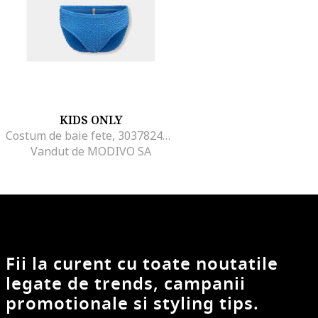
KIDS ONLY
Costum de baie fete, 303782450, Albastru, Poliester
Vandut de MODIVO SA
Fii la curent cu toate noutatile
legate de trends, campanii
promotionale si styling tips.