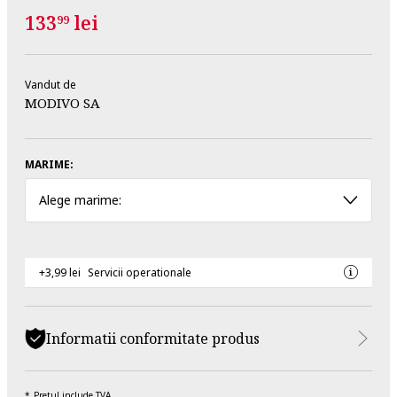
133
lei
99
Vandut de
MODIVO SA
MARIME:
Alege marime:
+3,99 lei
Servicii operationale
Informatii conformitate produs
Pretul include TVA.