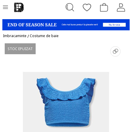
Imbracaminte
/
Costume de baie
STOC EPUIZAT