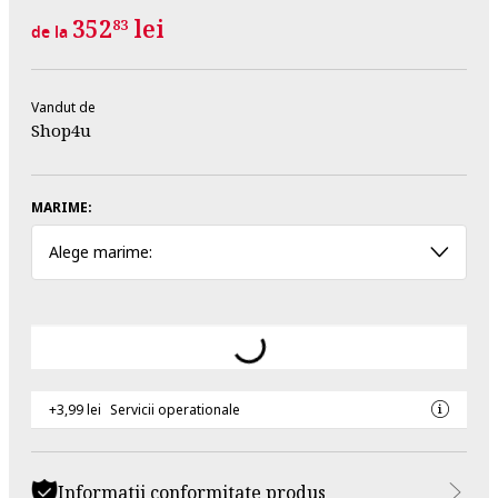
352
lei
83
de la
Vandut de
Shop4u
MARIME:
Alege marime:
+3,99 lei
Servicii operationale
Informatii conformitate produs