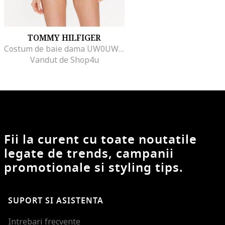
TOMMY HILFIGER
Costum de baie dama UW0UW04108-4135, Verde
Vandut de Shop4u
Fii la curent cu toate noutatile
legate de trends, campanii
promotionale si styling tips.
SUPORT SI ASISTENTA
Intrebari frecvente