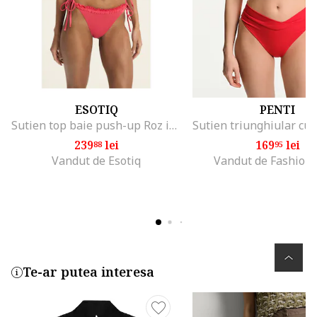
ESOTIQ
PENTI
Sutien top baie push-up Roz intens Godlike, Roz
239
lei
169
lei
88
95
Vandut de Esotiq
Vandut de Fashion
Te-ar putea interesa