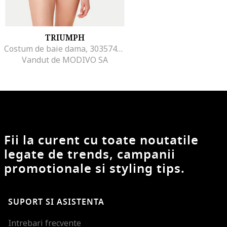
TRIUMPH
Costum de baie dama, 303574390, Poliamida/Elastan, Albastru, Albastru
Vandut de MODIVO SA
Fii la curent cu toate noutatile
legate de trends, campanii
promotionale si styling tips.
SUPORT SI ASISTENTA
Intrebari frecvente