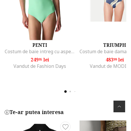
PENTI
TRIUMPH
Costum de baie intreg cu aspect striat, Verde menta
249
lei
483
lei
95
99
Vandut de Fashion Days
Vandut de MODIV
Te-ar putea interesa