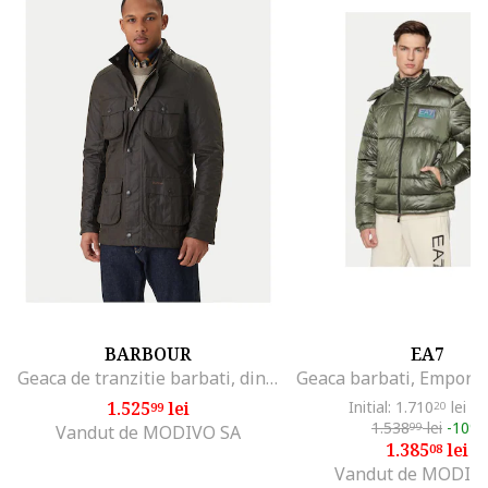
BARBOUR
EA7
Geaca de tranzitie barbati, din bumbac, cu fermoar, verde
1.525
lei
Initial: 1.710
lei
-1
99
20
1.538
lei
-10%
99
Vandut de MODIVO SA
1.385
lei
08
Vandut de MODIV