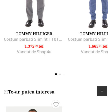
TOMMY HILFIGER
TOMMY HILFIG
Costum barbati Slim fit TT0TT04101, Gri
1.372
lei
1.663
lei
69
75
Vandut de Shop4u
Vandut de Shop
Te-ar putea interesa