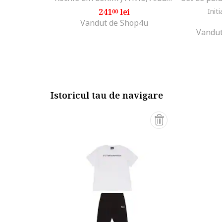
241
lei
Initi
00
Vandut de Shop4u
Vandut
Istoricul tau de navigare