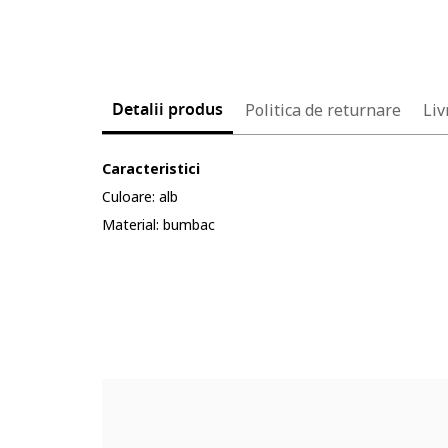
Detalii produs
Politica de returnare
Liv
Caracteristici
Culoare: alb
Material: bumbac
Cod produs:
5591452-11_231163