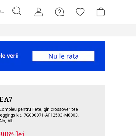
...
EA7
Compleu pentru Fete, girl crossover tee
leggings kit, 7G000071-AF12503-M0003,
Alb, Alb
306
lei
60