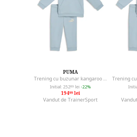
PUMA
Trening cu buzunar kangaroo si logo brodat, Albastru prafuit
Initial: 252
lei
-22%
Initi
89
194
lei
99
Vandut de TrainerSport
Vandut