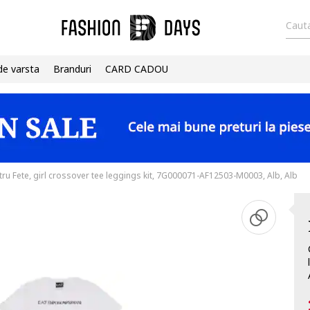
Cauta
de varsta
Branduri
CARD CADOU
u Fete, girl crossover tee leggings kit, 7G000071-AF12503-M0003, Alb, Alb