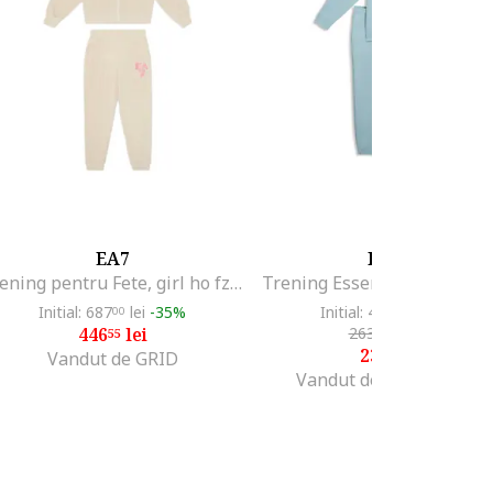
EA7
PUMA
Trening pentru Fete, girl ho fz ch, 7G000048-AF13135-U1079, Bej, Bej
Initial: 687
lei
-35%
Initial: 422
lei
-43%
00
29
446
lei
263
lei
-9%
55
99
237
lei
99
Vandut de GRID
Vandut de TrainerSport