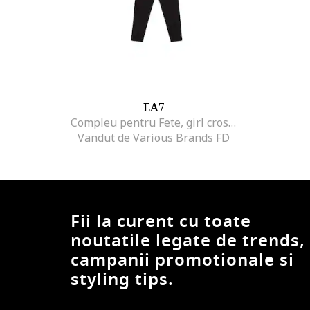
EA7
Compleu pentru Fete, girl crossover tee leggings kit, 7G000071-AF12503-M0003, Alb, Alb
Vandut de Various Brands FD
Fii la curent cu toate
noutatile legate de trends,
campanii promotionale si
styling tips.