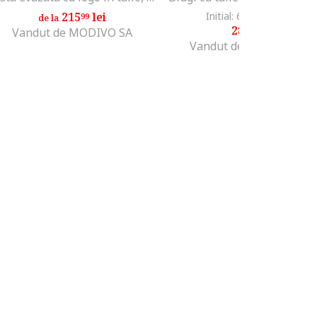
215
lei
Initial: 684
lei
-57%
99
30
de la
289
lei
99
Vandut de MODIVO SA
Vandut de Fashion Days