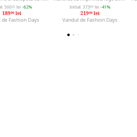
al: 500
lei
-62%
Initial: 373
lei
-41%
26
99
189
lei
219
lei
99
99
 de Fashion Days
Vandut de Fashion Days