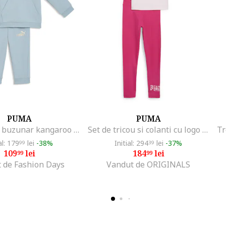
PUMA
PUMA
Trening cu buzunar kangaroo si logo brodat, Albastru prafuit
Set de tricou si colanti cu logo - 2 piese, Roz
al: 179
lei
-38%
Initial: 294
lei
-37%
99
39
109
lei
184
lei
99
99
 de Fashion Days
Vandut de ORIGINALS