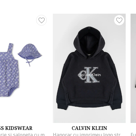
SS KIDSWEAR
CALVIN KLEIN
Set de palarie si salopeta cu model, Albastru prafuit
Hanorac cu imprimeu logo stralucitor, Negru