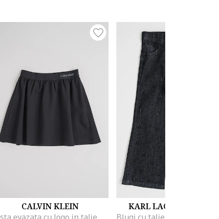
CALVIN KLEIN
KARL LAGERFELD KID
Fusta evazata cu logo in talie, Negru