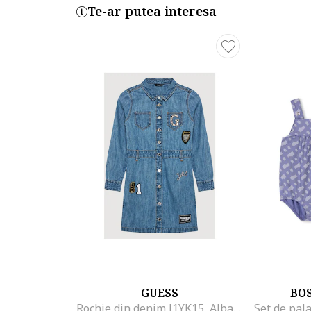
Te-ar putea interesa
GUESS
BO
Rochie din denim J1YK15, Albastru