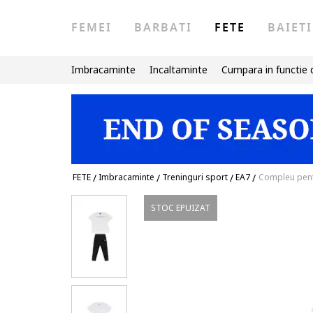
FEMEI
BARBATI
FETE
BAIETI
Imbracaminte
Incaltaminte
Cumpara in functie 
FETE
/
Imbracaminte
/
Treninguri sport
/
EA7
/
Compleu pentr
STOC EPUIZAT