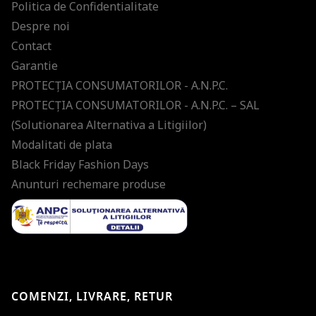
Politica de Confidentialitate
Despre noi
Contact
Garantie
PROTECŢIA CONSUMATORILOR - A.N.P.C.
PROTECŢIA CONSUMATORILOR - A.N.P.C. – SAL
(Solutionarea Alternativa a Litigiilor)
Modalitati de plata
Black Friday Fashion Days
Anunturi rechemare produse
COMENZI, LIVRARE, RETUR