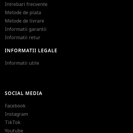
Intrebari frecvente
Metode de plata
Metode de livrare
Informatii garantii
Informatii retur
INFORMATII LEGALE
Mareste dimensiunea
Informatii utile
Micsoreaza dimensiu
Mareste spatierea tex
SOCIAL MEDIA
Micsoreaza spatierea
Facebook
Mareste inaltimea ra
Instagram
Micsoreaza inaltimea
TikTok
Inverseaza culorile
Youtube