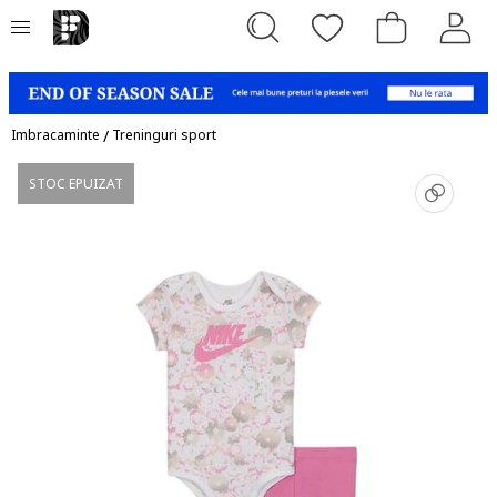
Imbracaminte
/
Treninguri sport
STOC EPUIZAT