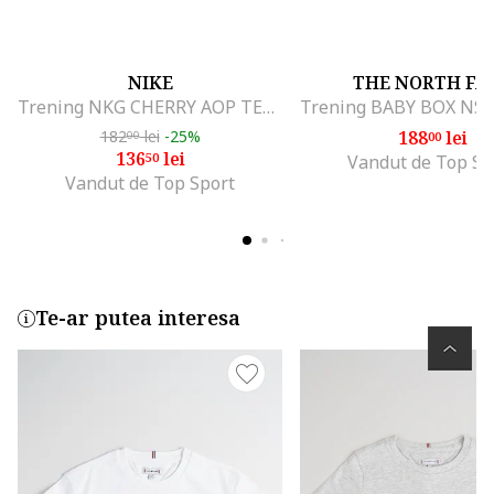
NIKE
THE NORTH FA
Trening NKG CHERRY AOP TEMPO 36N746U10
182
lei
-25%
188
lei
00
00
136
lei
50
Vandut de Top Sp
Vandut de Top Sport
Te-ar putea interesa