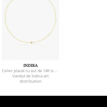
INDIRA
Colier placat cu aur de 14K si decorat cu perle, Alb/Auriu
Vandut de Indira art
distribution