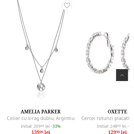
AMELIA PARKER
OXETTE
Colier cu sirag dublu, Argintiu
Initial: 209
lei
-33%
Initial: 248
lei
-4
99
99
139
lei
129
lei
99
99