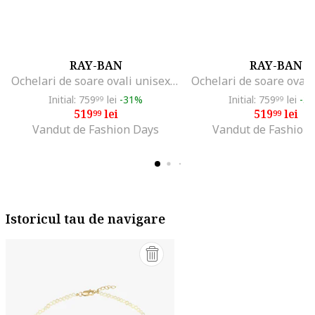
RAY-BAN
RAY-BAN
Ochelari de soare ovali unisex Kai, Auriu/Negru
Initial: 759
lei
-31%
Initial: 759
lei
-3
99
99
519
lei
519
lei
99
99
Vandut de Fashion Days
Vandut de Fashion
Istoricul tau de navigare