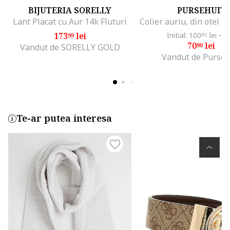
BIJUTERIA SORELLY
PURSEHUIT
Lant Placat cu Aur 14k Fluturi
173
lei
Initial: 100
lei
-2
99
90
70
lei
90
Vandut de SORELLY GOLD
Vandut de Purseh
Te-ar putea interesa