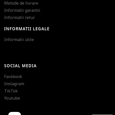
Metode de livrare
Informatii garantii
Informatii retur
INFORMATII LEGALE
Mareste dimensiunea
Informatii utile
Micsoreaza dimensiu
Mareste spatierea tex
SOCIAL MEDIA
Micsoreaza spatierea
Facebook
Mareste inaltimea ra
Instagram
Micsoreaza inaltimea
TikTok
Inverseaza culorile
Youtube
Nuante de gri