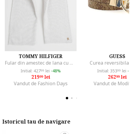
TOMMY HILFIGER
GUESS
Fular din amestec de lana cu model torsade, Gri deschis
Curea reversibila N
Initial: 427
lei
-48%
Initial: 353
lei
-2
99
99
219
lei
262
lei
99
99
Vandut de Fashion Days
Vandut de Modivo
Istoricul tau de navigare