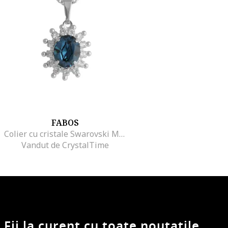
FABOS
Colier cu cristale Swarovski Montana 7430-6030-04, Albastru
Vandut de CrystalTime
Fii la curent cu toate noutatile