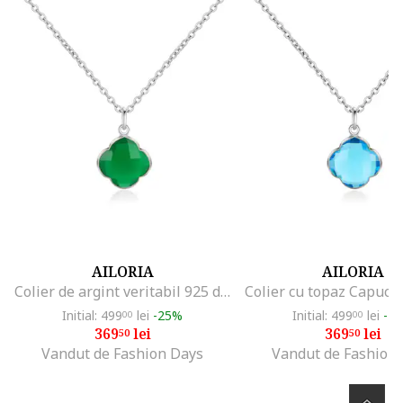
AILORIA
AILORIA
Colier de argint veritabil 925 decorat cu onyx verde CAPUCINE 29571, Argintiu
Initial: 499
lei
-25%
Initial: 499
lei
-2
00
00
369
lei
369
lei
50
50
Vandut de Fashion Days
Vandut de Fashion