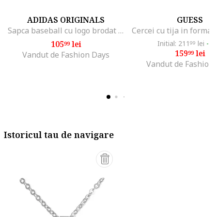
ADIDAS ORIGINALS
GUESS
Sapca baseball cu logo brodat Classic, Crem
105
lei
Initial: 211
lei
-2
99
99
159
lei
99
Vandut de Fashion Days
Vandut de Fashion
Istoricul tau de navigare