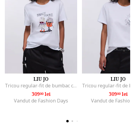
LIU JO
LIU JO
Tricou regular-fit de bumbac cu aplicatie din strasuri, Alb/Negru/Portocaliu mandarina
309
lei
309
lei
00
00
Vandut de Fashion Days
Vandut de Fashion