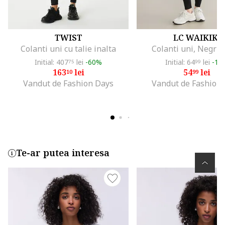
TWIST
LC WAIKIKI
Colanti uni cu talie inalta
Colanti uni, Negru 
Initial: 407
lei
-60%
Initial: 64
lei
-15
75
99
163
lei
54
lei
10
99
Vandut de Fashion Days
Vandut de Fashion
Te-ar putea interesa