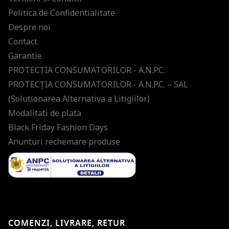
Politica de Confidentialitate
Despre noi
Contact
Garantie
PROTECŢIA CONSUMATORILOR - A.N.P.C.
PROTECŢIA CONSUMATORILOR - A.N.P.C. – SAL
(Solutionarea Alternativa a Litigiilor)
Modalitati de plata
Black Friday Fashion Days
Anunturi rechemare produse
COMENZI, LIVRARE, RETUR