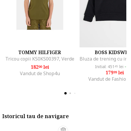
TOMMY HILFIGER
BOSS KIDSWE
Tricou copii KS0KS00397, Verde
182
lei
Initial: 451
lei
-6
00
45
179
lei
99
Vandut de Shop4u
Vandut de Fashion
Istoricul tau de navigare