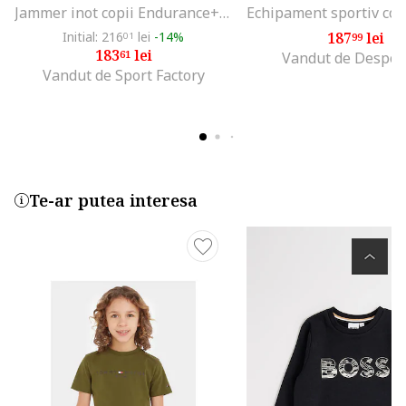
Jammer inot copii Endurance+ 43795, Negru
Initial: 216
lei
-14%
187
lei
01
99
183
lei
61
Vandut de Despor
Vandut de Sport Factory
Te-ar putea interesa