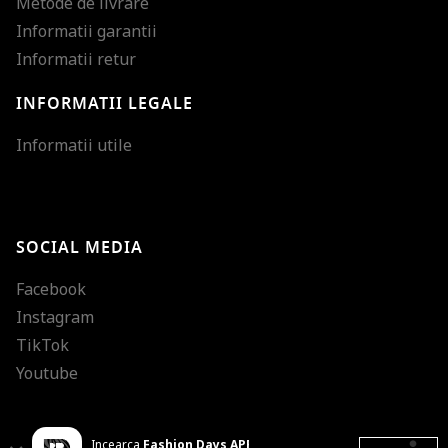
Metode de livrare
Informatii garantii
Informatii retur
INFORMATII LEGALE
Mareste dimensiunea
Informatii utile
Micsoreaza dimensiu
Mareste spatierea tex
SOCIAL MEDIA
Micsoreaza spatierea
Facebook
Mareste inaltimea ra
Instagram
Micsoreaza inaltimea
TikTok
Inverseaza culorile
Youtube
Nuante de gri
Incearca
Fashion Days APP
Cursor mare