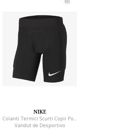
NIKE
Colanti Termici Scurti Copii Portar Negru, Marime XL
Vandut de Desportivo