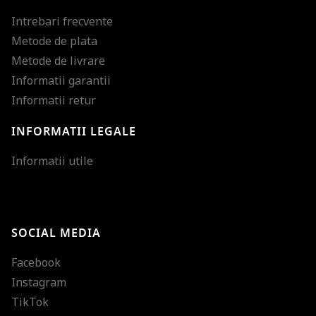
Intrebari frecvente
Metode de plata
Metode de livrare
Informatii garantii
Informatii retur
INFORMATII LEGALE
Mareste dimensiunea
Informatii utile
Micsoreaza dimensiu
Mareste spatierea tex
SOCIAL MEDIA
Micsoreaza spatierea
Facebook
Mareste inaltimea ra
Instagram
Micsoreaza inaltimea
TikTok