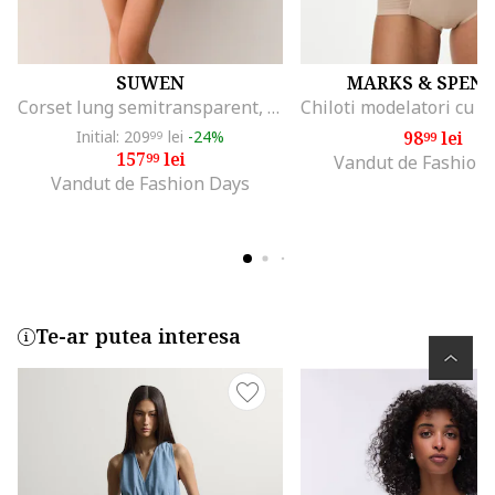
SUWEN
MARKS & SPEN
Corset lung semitransparent, Bej deschis
Initial: 209
lei
-24%
98
lei
99
99
157
lei
99
Vandut de Fashion
Vandut de Fashion Days
Te-ar putea interesa