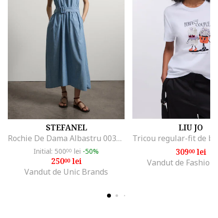
STEFANEL
LIU JO
Rochie De Dama Albastru 003570963
Initial: 500
lei
-50%
309
lei
00
00
250
lei
00
Vandut de Fashion
Vandut de Unic Brands