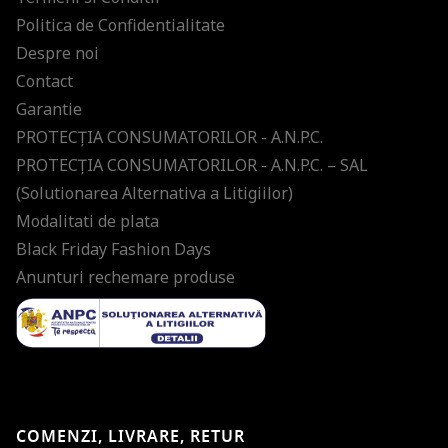
Politica de Confidentialitate
Despre noi
Contact
Garantie
PROTECŢIA CONSUMATORILOR - A.N.P.C.
PROTECŢIA CONSUMATORILOR - A.N.P.C. – SAL
(Solutionarea Alternativa a Litigiilor)
Modalitati de plata
Black Friday Fashion Days
Anunturi rechemare produse
COMENZI, LIVRARE, RETUR