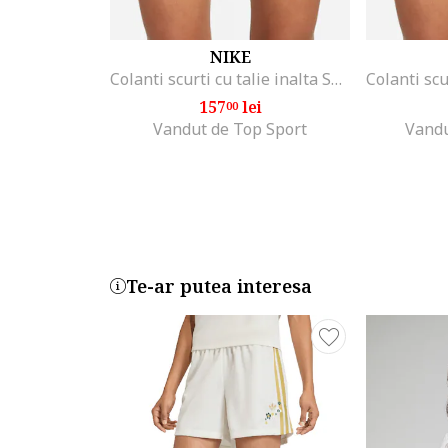
NIKE
Colanti scurti cu talie inalta Sportswear, Negru
157
lei
00
Vandut de Top Sport
Vandu
Te-ar putea interesa