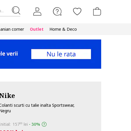
...
nian corner
Outlet
Home & Deco
Nike
Colanti scurti cu talie inalta Sportswear,
Negru
Initial:
157
lei
-
30%
99