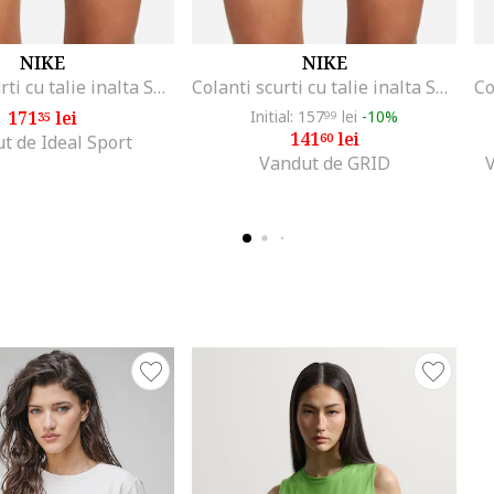
NIKE
NIKE
Colanti scurti cu talie inalta Sportswear, Negru
Colanti scurti cu talie inalta Sportswear, Negru
171
lei
Initial: 157
lei
-10%
35
99
141
lei
60
t de Ideal Sport
Vandut de GRID