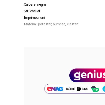
Culoare: negru
Stil: casual
Imprimeu: uni
Material: poliester, bumbac, elastan
Talie: inalta
Croiala: skinny
Compozitie
Exterior: 47% bumbac, 41% poliester, 12% elastan
Cod produs:
DV7797-010