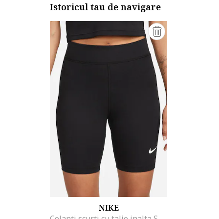
Istoricul tau de navigare
NIKE
Colanti scurti cu talie inalta Sportswear, Negru