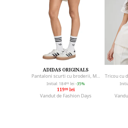
ADIDAS ORIGINALS
Pantaloni scurti cu broderii, Maro deschis/Alb murdar
Initial: 184
lei
-35%
Initi
99
119
lei
99
Vandut de Fashion Days
Vandu