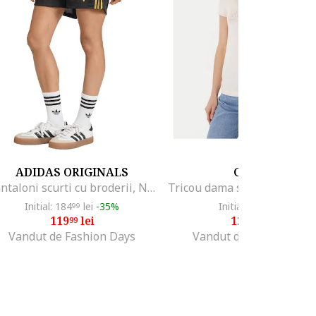
ADIDAS ORIGINALS
GUESS
Pantaloni scurti cu broderii, Negru/Maro deschis
Initial: 184
lei
-35%
Initial: 141
lei
99
99
119
lei
128
lei
99
99
Vandut de Fashion Days
Vandut de MODIVO SA