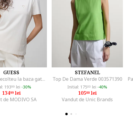
GUESS
STEFANEL
Tricou cu decolteu la baza gatului si aplicatie logo discreta, Alb fildes
Top De Dama Verde 003571390
al: 193
lei
-30%
Initial: 175
lei
-40%
99
00
134
lei
105
lei
99
00
t de MODIVO SA
Vandut de Unic Brands