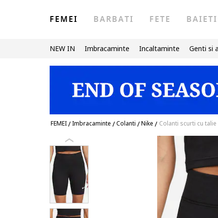
FEMEI
BARBATI
FETE
BAIETI
NEW IN
Imbracaminte
Incaltaminte
Genti si 
FEMEI
/
Imbracaminte
/
Colanti
/
Nike
/
Colanti scurti cu tali