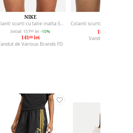
NIKE
NIKE
Colanti scurti cu talie inalta Sportswear, Negru
Initial: 157
lei
-10%
182
lei
99
40
141
lei
60
Vandut de GRID
Vandut de Various Brands FD