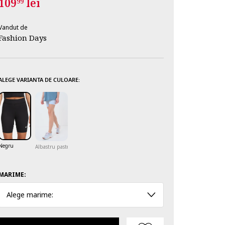
109
lei
99
Vandut de
Fashion Days
ALEGE VARIANTA DE CULOARE:
Negru
Albastru pastel
MARIME:
Alege marime: