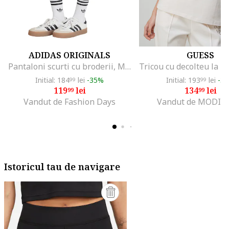
ADIDAS ORIGINALS
GUESS
Pantaloni scurti cu broderii, Maro deschis/Alb murdar
Initial: 184
lei
-35%
Initial: 193
lei
-3
99
99
119
lei
134
lei
99
99
Vandut de Fashion Days
Vandut de MODIV
Istoricul tau de navigare