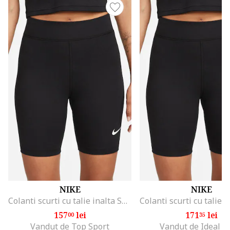
NIKE
NIKE
Colanti scurti cu talie inalta Sportswear, Negru
157
lei
171
lei
00
35
Vandut de Top Sport
Vandut de Ideal S