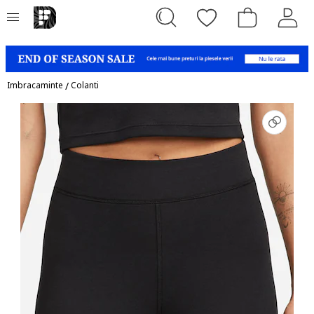
Imbracaminte
/
Colanti