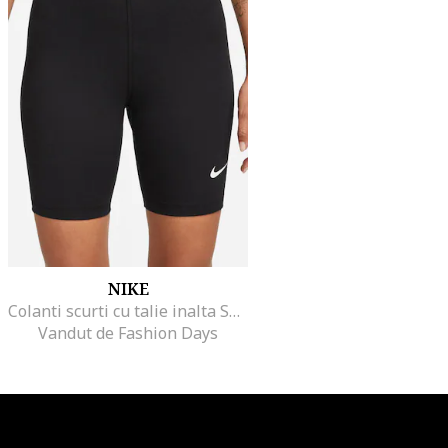
NIKE
Colanti scurti cu talie inalta Sportswear, Negru
Vandut de Fashion Days