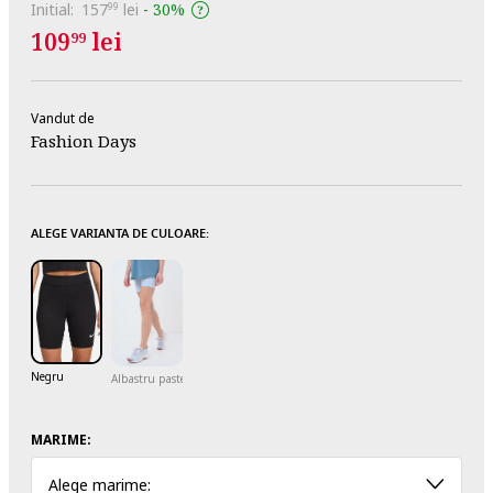
Initial:
157
lei
-
30%
99
109
lei
99
Vandut de
Fashion Days
ALEGE VARIANTA DE CULOARE:
Negru
Albastru pastel
MARIME:
Alege marime: