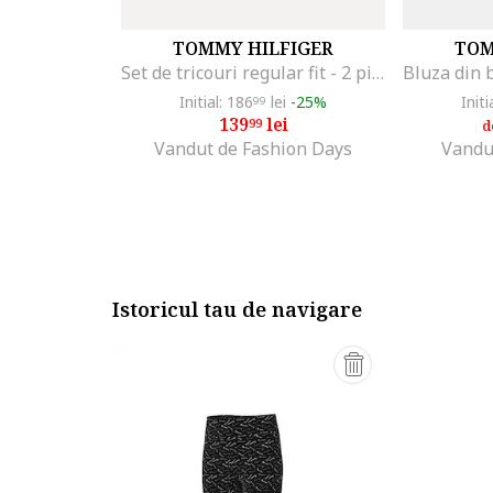
TOMMY HILFIGER
TOM
Set de tricouri regular fit - 2 piese, Alb/Albastru inchis
Initial: 186
lei
-25%
Initi
99
139
lei
99
d
Vandut de Fashion Days
Vandu
Istoricul tau de navigare