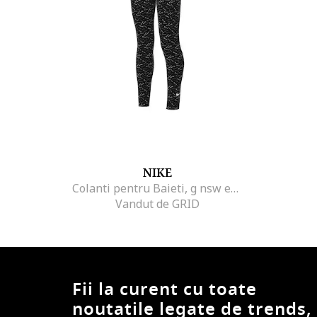
NIKE
Colanti pentru Baieti, g nsw essntl mr tght logo prnt, FN8607-010, Negru, Negru
Vandut de GRID
Fii la curent cu toate
noutatile legate de trends,