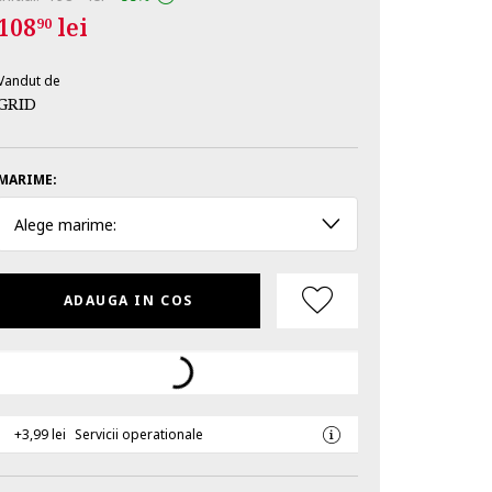
108
lei
90
Vandut de
GRID
MARIME:
Alege marime:
ADAUGA IN COS
+3,99 lei
Servicii operationale