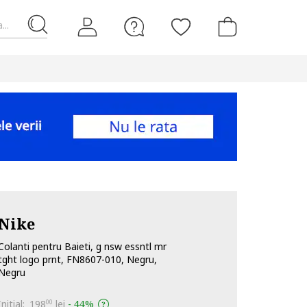
...
Nike
Colanti pentru Baieti, g nsw essntl mr
tght logo prnt, FN8607-010, Negru,
Negru
Initial:
198
lei
-
44%
00