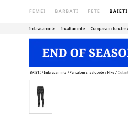
FEMEI
BARBATI
FETE
BAIETI
Imbracaminte
Incaltaminte
Cumpara in functie 
BAIETI
/
Imbracaminte
/
Pantaloni si salopete
/
Nike
/
Colant