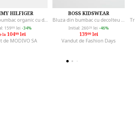
MY HILFIGER
BOSS KIDSWEAR
Bluza din bumbac organic cu detaliu logo, Negru
Bluza din bumbac cu decolteu la baza gatului si logo, Negru/Roz deschis
al: 159
lei
-34%
Initial: 260
lei
-46%
99
29
104
lei
139
lei
99
99
e la
t de MODIVO SA
Vandut de Fashion Days