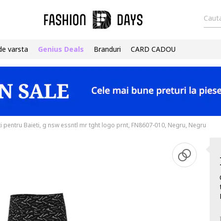
Cauta
de varsta
Genius Deals
Branduri
CARD CADOU
i pentru Baieti, g nsw essntl mr tght logo prnt, FN8607-010, Negru, Negru