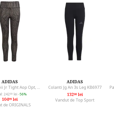
ADIDAS
ADIDAS
Colanti copii Jr Tight Aop Opt, Multicolor
Colanti Jg An 3s Leg KB6977
al: 242
lei
-56%
132
lei
39
00
104
lei
99
Vandut de Top Sport
t de ORIGINALS