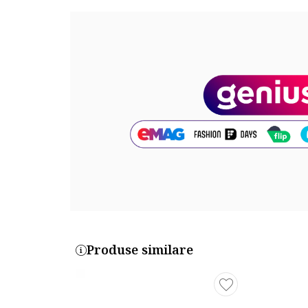
5736176-12_221593
Produse similare