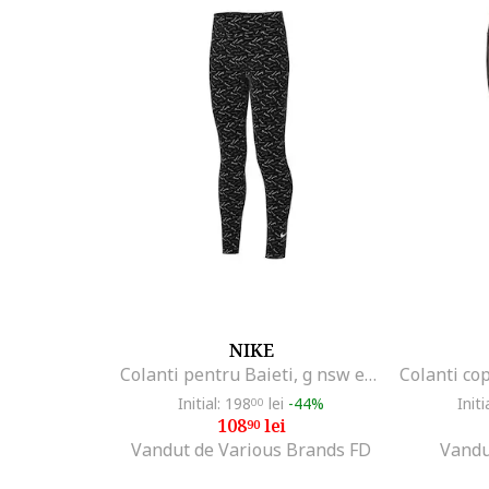
NIKE
Colanti pentru Baieti, g nsw essntl mr tght logo prnt, FN8607-010, Negru, Negru
Initial: 198
lei
-44%
Initi
00
108
lei
90
Vandut de Various Brands FD
Vandu