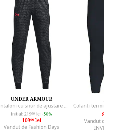
UNDER ARMOUR
JOMA
Pantaloni cu snur de ajustare pentru fitness Pennant 2.0, Negru/Gri cenusiu
Initial: 219
lei
-50%
84
lei
99
19
109
lei
99
Vandut de KSVI SPORT
Vandut de Fashion Days
INVESTMENT