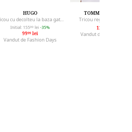
HUGO
TOMMY HILFIGER
Tricou cu decolteu la baza gatului si imprimeu logo cu aspect in degrade, Maro camel/Alb optic
Tricou regular fit cu tex
Initial: 155
lei
-35%
124
lei
99
99
99
lei
99
Vandut de MODIVO SA
Vandut de Fashion Days