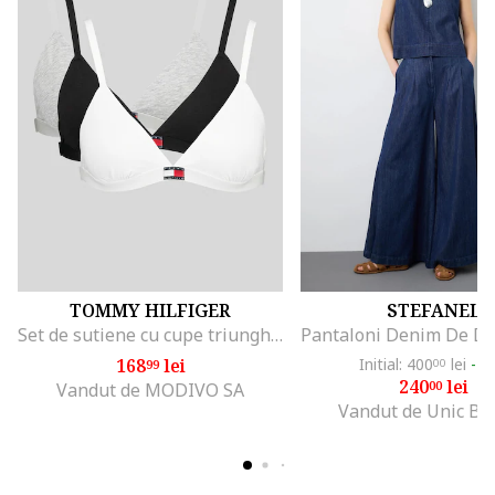
TOMMY HILFIGER
STEFANEL
Set de sutiene cu cupe triunghiulare si detaliu logo - 3 perechi, Alb/Negru/Gri melange
168
lei
Initial: 400
lei
-4
99
00
240
lei
00
Vandut de MODIVO SA
Vandut de Unic Br