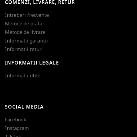
COMENZI, LIVRARE, RETUR
Intrebari frecvente
Metode de plata
Metode de livrare
Informatii garantii
Informatii retur
INFORMATII LEGALE
Mareste dimensiunea
Informatii utile
Micsoreaza dimensiu
Mareste spatierea tex
SOCIAL MEDIA
Micsoreaza spatierea
Facebook
Mareste inaltimea ra
Instagram
Micsoreaza inaltimea
TikTok