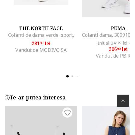
THE NORTH FACE
PUMA
Colanti de dama verde, sport,
281
lei
Initial: 341
lei
-3
99
97
206
lei
90
Vandut de MODIVO SA
Vandut de PB Ret
Te-ar putea interesa