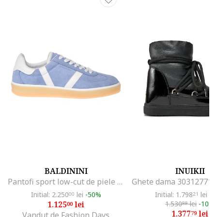
BALDININI
INUIKII
Pantofi sport low-cut de piele si piele intoarsa, Albastru
Initial: 2.250
lei
-50%
Initial: 1.798
lei
-2
00
21
1.125
lei
1.530
lei
-10%
00
88
1.377
lei
79
Vandut de Fashion Days