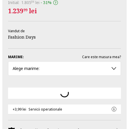
Initial:
1.805
lei
-
31%
84
1.239
lei
99
Vandut de
Fashion Days
MARIME:
Care este masura mea?
Alege marime:
+3,99 lei
Servicii operationale