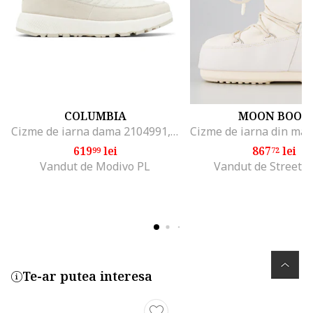
COLUMBIA
MOON BOOT
Cizme de iarna dama 2104991, Piele naturala, Ecru
619
lei
867
lei
99
72
Vandut de Modivo PL
Vandut de Street-s
Te-ar putea interesa