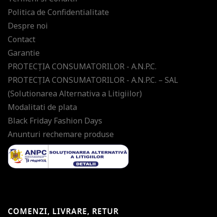
Politica de Confidentialitate
Despre noi
Contact
Garantie
PROTECŢIA CONSUMATORILOR - A.N.P.C.
PROTECŢIA CONSUMATORILOR - A.N.P.C. – SAL
(Solutionarea Alternativa a Litigiilor)
Modalitati de plata
Black Friday Fashion Days
Anunturi rechemare produse
COMENZI, LIVRARE, RETUR