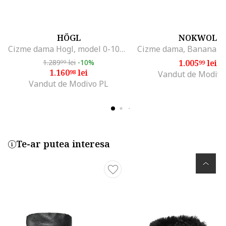
HÖGL
NOKWOL
Cizme dama Hogl, model 0-106622-11000, piele naturala, maro
1.289
lei
-10%
1.005
lei
99
99
1.160
lei
98
Vandut de Modivo
Vandut de Modivo PL
Te-ar putea interesa