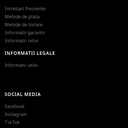
Intrebari frecvente
Metode de plata
Metode de livrare
Informatii garantii
Informatii retur
INFORMATII LEGALE
Mareste dimensiunea
Informatii utile
Micsoreaza dimensiu
Mareste spatierea tex
SOCIAL MEDIA
Micsoreaza spatierea
Facebook
Mareste inaltimea ra
Instagram
Micsoreaza inaltimea
TikTok