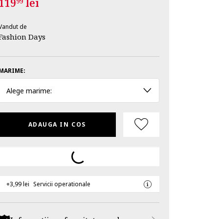
119
lei
99
Vandut de
Fashion Days
MARIME:
Alege marime:
ADAUGA IN COS
+3,99 lei
Servicii operationale