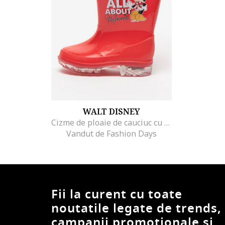
WALT DISNEY
Cizme de ploaie de cauciuc cu Minnie Mouse, Rosu
Vandut de Fashion Days
Fii la curent cu toate
noutatile legate de trends,
campanii promotionale si