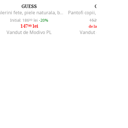
GUESS
GUESS
Balerini fete, piele naturala, bej, sistem inchidere Velcro
Initial: 186
lei
-20%
152
lei
-20%
99
99
147
lei
122
lei
99
38
de la
Vandut de Modivo PL
Vandut de Modivo PL