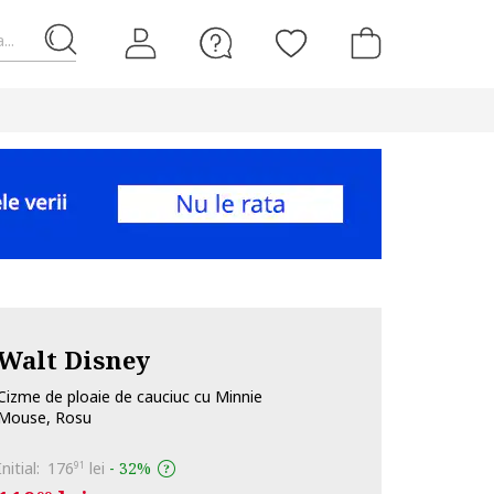
...
Walt Disney
Cizme de ploaie de cauciuc cu Minnie
Mouse, Rosu
Initial:
176
lei
-
32%
91