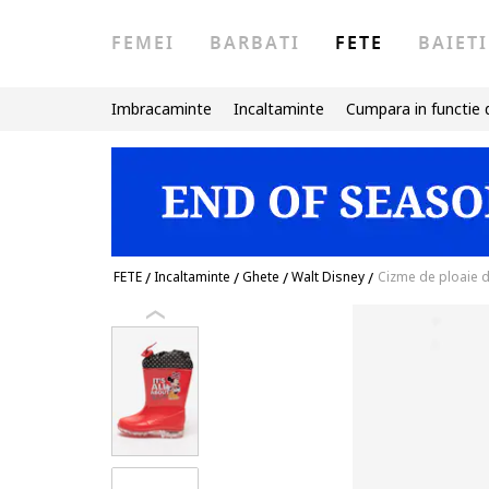
FEMEI
BARBATI
FETE
BAIETI
Imbracaminte
Incaltaminte
Cumpara in functie 
FETE
/
Incaltaminte
/
Ghete
/
Walt Disney
/
Cizme de ploaie 