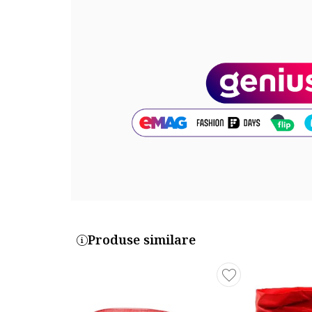
Detalii: snur pentru ajustare
Poveste/Personaj: minnie mouse
Detalii material
Partea superioara: textil, alte materiale
Material interior: textil
Material talpa: alte materiale
Cod produs:
D3010226S-0047
Produse similare