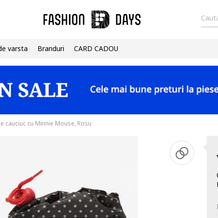
Cauta
de varsta
Branduri
CARD CADOU
de cauciuc cu Minnie Mouse, Rosu