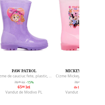
PAW PATROL
MICKEY & FRIENDS
Cizme de cauciuc fete, plastic, Violet
76
lei
-15%
76
lei
-15%
48
48
65
lei
65
lei
00
00
de la
Vandut de Modivo PL
Vandut de Modivo PL