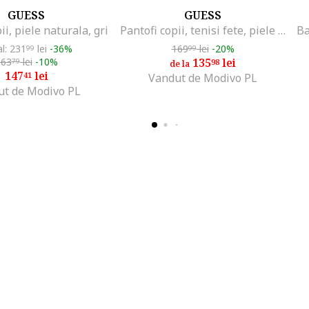
GUESS
GUESS
ii, piele naturala, gri
Pantofi copii, tenisi fete, piele ecologica, auriu
al: 231
lei
-36%
169
lei
-20%
99
99
163
lei
-10%
135
lei
79
98
de la
147
lei
41
Vandut de Modivo PL
ut de Modivo PL