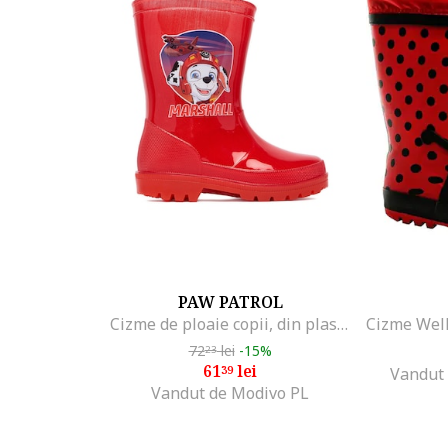
PAW PATROL
Cizme de ploaie copii, din plastic, rosu
72
lei
-15%
23
61
lei
39
Vandut 
Vandut de Modivo PL