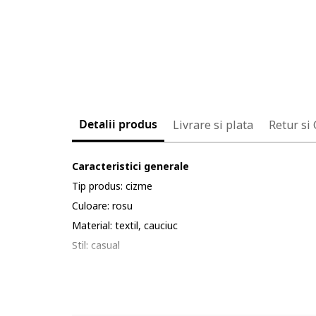
Detalii produs
Livrare si plata
Retur si
Caracteristici generale
Tip produs: cizme
Culoare: rosu
Material: textil, cauciuc
Stil: casual
Lungime: peste glezna
Sistem inchidere: fara inchidere
Tip talpa: plata