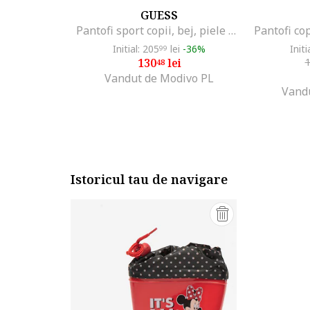
GUESS
Pantofi sport copii, bej, piele naturala, sistem inchidere Velcro
Pantofi cop
Initial: 205
lei
-36%
Initi
99
130
lei
48
Vandut de Modivo PL
Vand
Istoricul tau de navigare