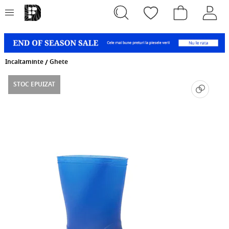
Incaltaminte
/
Ghete
STOC EPUIZAT