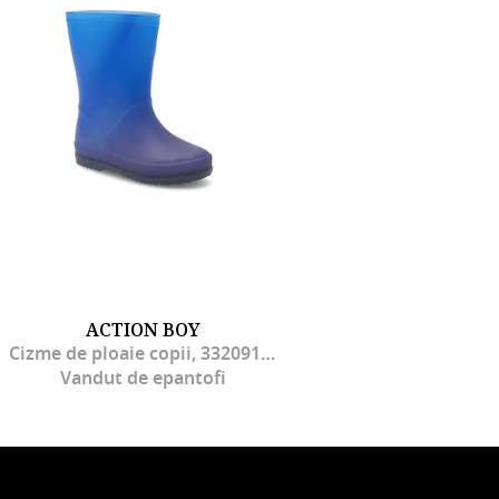
ACTION BOY
Cizme de ploaie copii, 332091, Cauciuc, Albastru
Vandut de epantofi