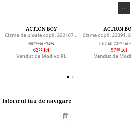
ACTION BOY
ACTION BOY
Cizme de ploaie copii, 332107, Cauciuc, Verde
72
lei
-15%
Initial: 72
lei
-2
99
99
62
lei
57
lei
04
99
Vandut de Modivo PL
Vandut de Modiv
Istoricul tau de navigare