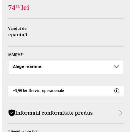
74
lei
22
Vandut de
epantofi
MARIME:
Alege marime:
+3,99 lei
Servicii operationale
Informatii conformitate produs
Pretul include TVA.