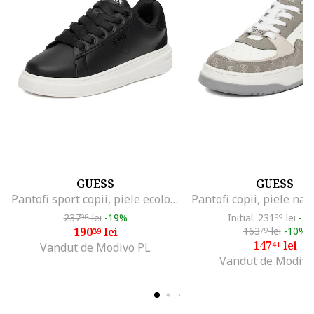
GUESS
GUESS
Pantofi sport copii, piele ecologica, negru, cu fermoar
Pantofi copii, piele natu
237
lei
-19%
Initial: 231
lei
-3
98
99
190
lei
163
lei
-10%
39
79
147
lei
41
Vandut de Modivo PL
Vandut de Modivo