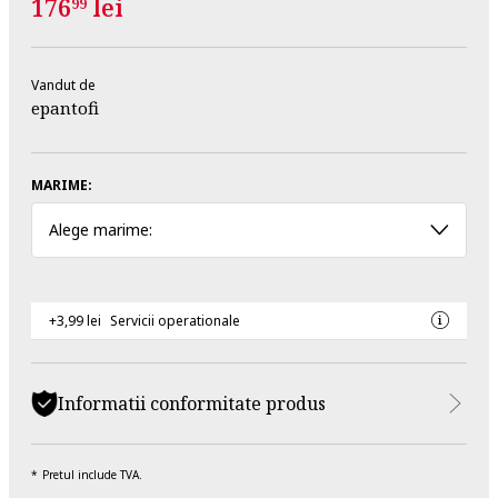
176
lei
99
Vandut de
epantofi
MARIME:
Alege marime:
+3,99 lei
Servicii operationale
Informatii conformitate produs
Pretul include TVA.