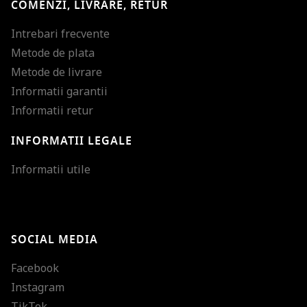
COMENZI, LIVRARE, RETUR
Intrebari frecvente
Metode de plata
Metode de livrare
Informatii garantii
Informatii retur
INFORMATII LEGALE
Mareste dimensiunea
Informatii utile
Micsoreaza dimensiu
Mareste spatierea tex
SOCIAL MEDIA
Micsoreaza spatierea
Facebook
Mareste inaltimea ra
Instagram
Micsoreaza inaltimea
TikTok