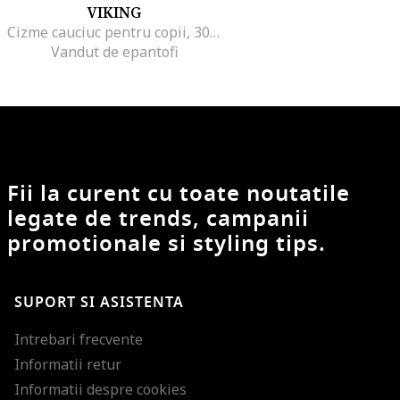
VIKING
Cizme cauciuc pentru copii, 301806608
Vandut de epantofi
Fii la curent cu toate noutatile
legate de trends, campanii
promotionale si styling tips.
SUPORT SI ASISTENTA
Intrebari frecvente
Informatii retur
Informatii despre cookies