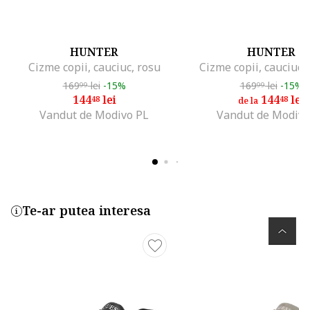
HUNTER
HUNTER
Cizme copii, cauciuc, rosu
Cizme copii, cauciuc,
169
lei
-15%
169
lei
-15%
99
99
144
lei
144
lei
48
48
de la
Vandut de Modivo PL
Vandut de Modivo
Te-ar putea interesa