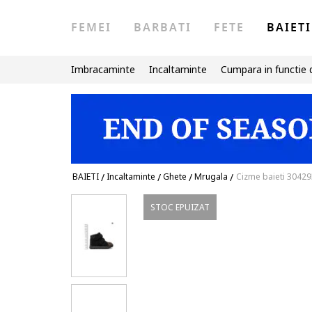
FEMEI
BARBATI
FETE
BAIETI
Imbracaminte
Incaltaminte
Cumpara in functie 
BAIETI
/
Incaltaminte
/
Ghete
/
Mrugala
/
Cizme baieti 30429
STOC EPUIZAT