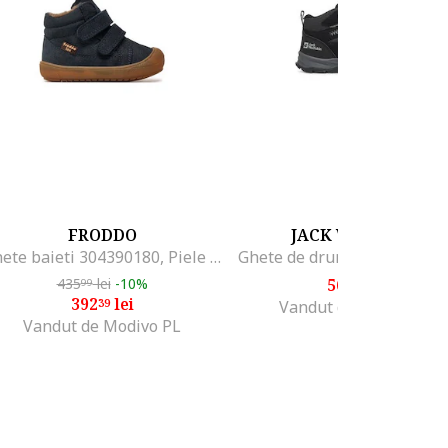
FRODDO
JACK WOLFSKIN
Ghete baieti 304390180, Piele naturala, Albastru, Albastru
435
lei
-10%
565
lei
99
99
392
lei
39
Vandut de Modivo PL
Vandut de Modivo PL