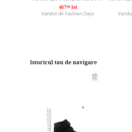
467
lei
99
Vandut de Fashion Days
Vandut
Istoricul tau de navigare