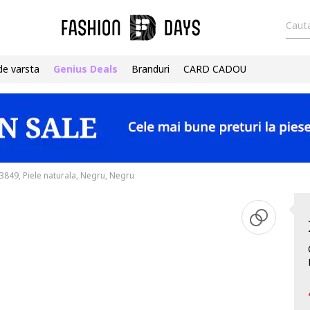
Cauta
de varsta
Genius Deals
Branduri
CARD CADOU
3849, Piele naturala, Negru, Negru