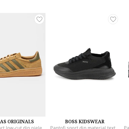
AS ORIGINALS
BOSS KIDSWEAR
Pantofi sport low-cut din piele intoarsa, Bej/Verde feriga
Pantofi sport din material textil cu talpa wedge, Negru/Negru stins