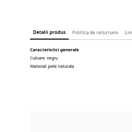
Detalii produs
Politica de returnare
Liv
Caracteristici generale
Culoare: negru
Material: piele naturala
Cod produs:
5609380-12_232903