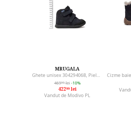
MRUGALA
Ghete unisex 304294068, Piele naturala, Albastru, Albastru
469
lei
-10%
99
422
lei
99
Vand
Vandut de Modivo PL