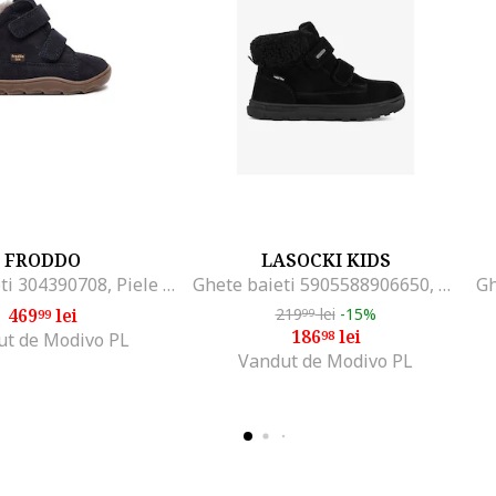
FRODDO
LASOCKI KIDS
Cizme baieti 304390708, Piele naturala, Albastru, Albastru
Ghete baieti 5905588906650, Piele intoarsa, 29 EU, Negru
469
lei
219
lei
-15%
99
99
186
lei
98
ut de Modivo PL
Vandut de Modivo PL