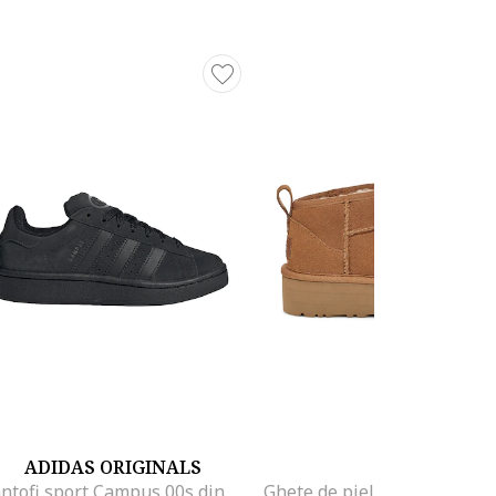
ADIDAS ORIGINALS
UGG
Pantofi sport Campus 00s din piele intoarsa cu garnituri sintetice, Negru