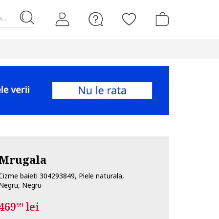
...
Mrugala
Cizme baieti 304293849, Piele naturala,
Negru, Negru
469
lei
99