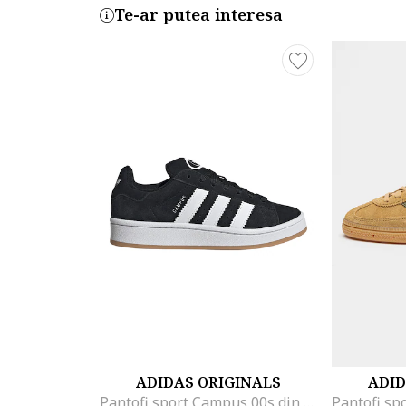
Te-ar putea interesa
ADIDAS ORIGINALS
ADID
Pantofi sport Campus 00s din piele intoarsa cu garnituri sintetice, Negru/Alb optic