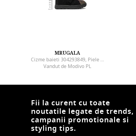
MRUGALA
Cizme baieti 304293849, Piele naturala, Negru, Negru
Vandut de Modivo PL
Fii la curent cu toate
noutatile legate de trends,
campanii promotionale si
styling tips.