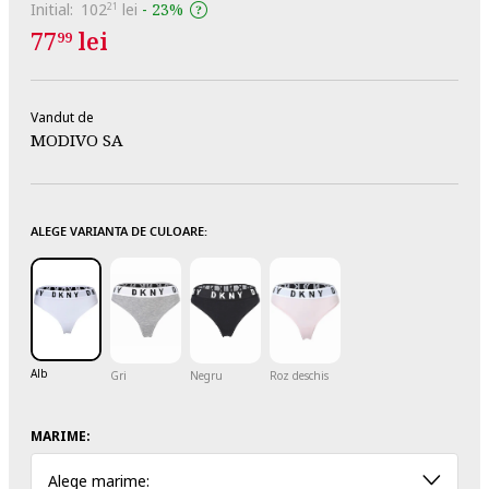
Initial:
102
lei
-
23%
21
77
lei
99
Vandut de
MODIVO SA
ALEGE VARIANTA DE CULOARE:
Alb
Gri
Negru
Roz deschis
MARIME:
Alege marime: