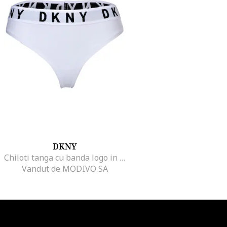
DKNY
Chiloti tanga cu banda logo in talie, Alb
Vandut de MODIVO SA