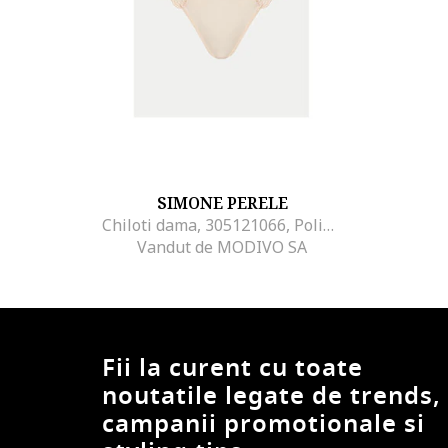
SIMONE PERELE
Chiloti dama, 305121066, Poliamida/Poliester/Elastan, Roz, Roz
Vandut de MODIVO SA
Fii la curent cu toate
noutatile legate de trends,
campanii promotionale si