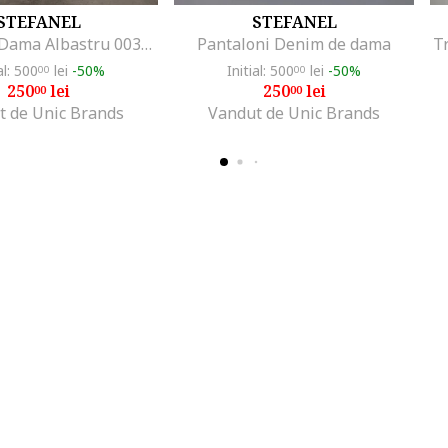
STEFANEL
STEFANEL
Rochie De Dama Albastru 003570963
Pantaloni Denim de dama
T
al: 500
lei
-50%
Initial: 500
lei
-50%
00
00
250
lei
250
lei
00
00
t de Unic Brands
Vandut de Unic Brands