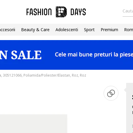
Cauta
accesorii
Beauty & Care
Adolescenti
Sport
Premium
Roma
a, 305121066, Poliamida/Poliester/Elastan, Roz, Roz