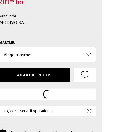
201
lei
99
Vandut de
MODIVO SA
MARIME:
Alege marime:
ADAUGA IN COS
+3,99 lei
Servicii operationale