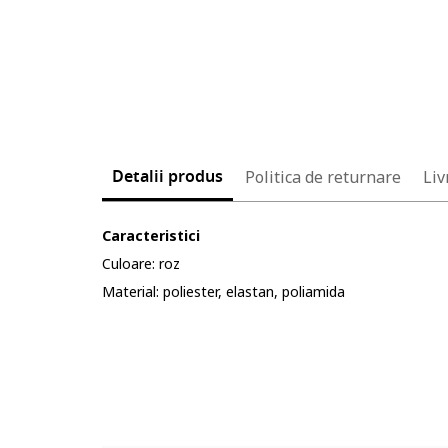
Detalii produs
Politica de returnare
Liv
Caracteristici
Culoare: roz
Material: poliester, elastan, poliamida
Cod produs:
5633544-7_232904