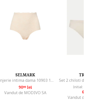
SELMARK
TRIUMPH
Lenjerie intima dama 10903 195, poliamida, elastan, bumbac,
90
lei
Initial: 80
lei
-22%
99
20
61
lei
99
Vandut de MODIVO SA
Vandut de MODIVO SA