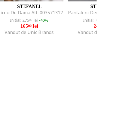
STEFANEL
STEFANEL
ricou De Dama Alb 003571312
Initial: 275
lei
-40%
Initial: 400
lei
-40%
00
00
165
lei
240
lei
00
00
Vandut de Unic Brands
Vandut de Unic Brands