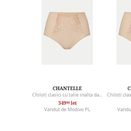
CHANTELLE
C
Chiloti clasici cu talie inalta dama C16IC5 01N, Sintetic, 36 EU, Bej
349
lei
99
Vandut de Modivo PL
Vandu