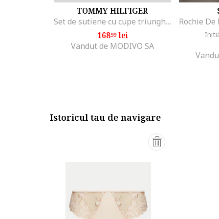
TOMMY HILFIGER
Set de sutiene cu cupe triunghiulare si detaliu logo - 3 perechi, Alb/Negru/Gri melange
168
lei
Initi
99
Vandut de MODIVO SA
Vandu
Istoricul tau de navigare