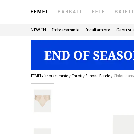
FEMEI
BARBATI
FETE
BAIETI
NEW IN
Imbracaminte
Incaltaminte
Genti si 
FEMEI
/
Imbracaminte
/
Chiloti
/
Simone Perele
/
Chiloti dam