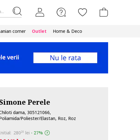
...
nian corner
Outlet
Home & Deco
Simone Perele
Chiloti dama, 305121066,
Poliamida/Poliester/Elastan, Roz, Roz
Initial:
280
lei
-
27%
20