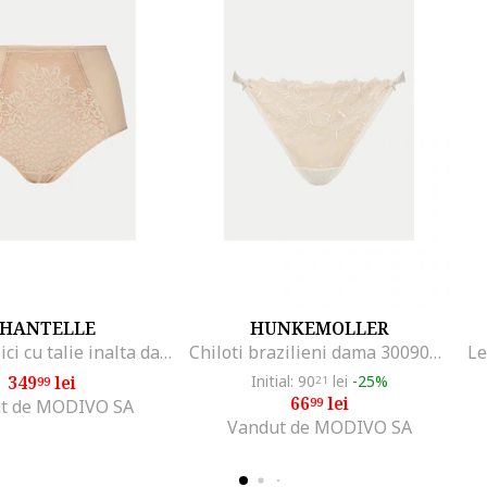
HANTELLE
HUNKEMOLLER
Chiloti clasici cu talie inalta dama C16IC5 01N, Sintetic, 36 EU, Bej
Chiloti brazilieni dama 300905, Sintetic
349
lei
Initial: 90
lei
-25%
99
21
66
lei
99
t de MODIVO SA
Vandut de MODIVO SA