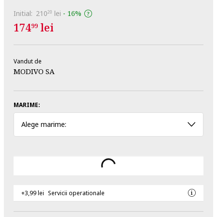
Initial:
210
lei
-
16%
20
174
lei
99
Vandut de
MODIVO SA
MARIME:
Alege marime:
+3,99 lei
Servicii operationale