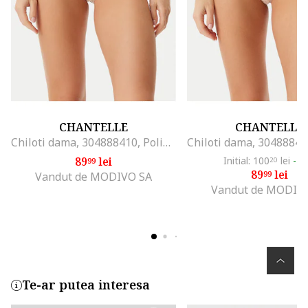
CHANTELLE
CHANTELLE
Chiloti dama, 304888410, Poliamida/Elastan, One Size INTL, Bej
89
lei
Initial: 100
lei
-1
99
20
89
lei
99
Vandut de MODIVO SA
Vandut de MODIV
Te-ar putea interesa