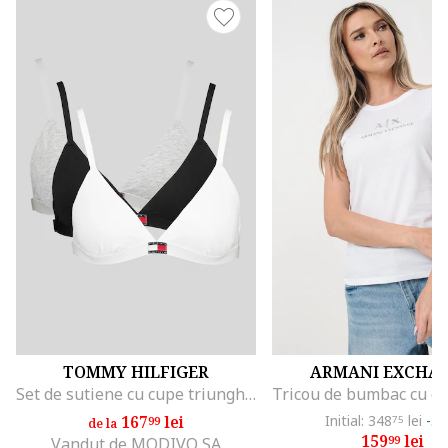
TOMMY HILFIGER
ARMANI EXCHA
Set de sutiene cu cupe triunghiulare si detaliu logo - 3 perechi, Alb/Negru/Gri melange
167
lei
Initial: 348
lei
-5
99
75
de la
159
lei
99
Vandut de MODIVO SA