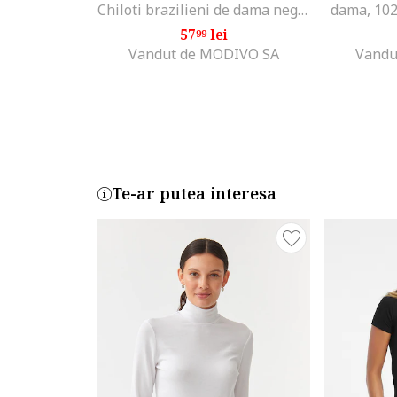
Chiloti brazilieni de dama negru, nylon
dama, 10
57
lei
99
Vandut de MODIVO SA
Vandu
Te-ar putea interesa