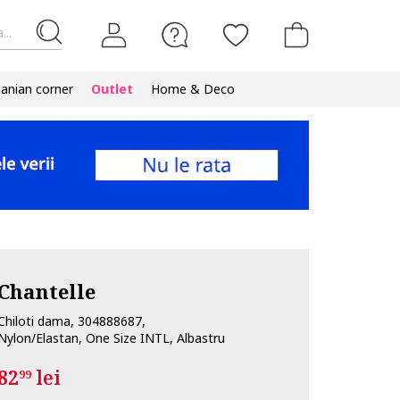
...
nian corner
Outlet
Home & Deco
Chantelle
Chiloti dama, 304888687,
Nylon/Elastan, One Size INTL, Albastru
82
lei
99