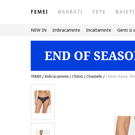
FEMEI
BARBATI
FETE
BAIETI
NEW IN
Imbracaminte
Incaltaminte
Genti si 
FEMEI
/
Imbracaminte
/
Chiloti
/
Chantelle
/
Chiloti dama, 30