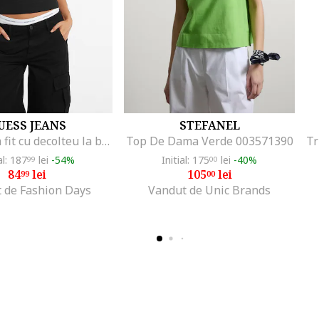
UESS JEANS
STEFANEL
Tricou slim fit cu decolteu la baza gatului, Alb/Negru/Rosu stins
Top De Dama Verde 003571390
al: 187
lei
-54%
Initial: 175
lei
-40%
99
00
84
lei
105
lei
99
00
 de Fashion Days
Vandut de Unic Brands