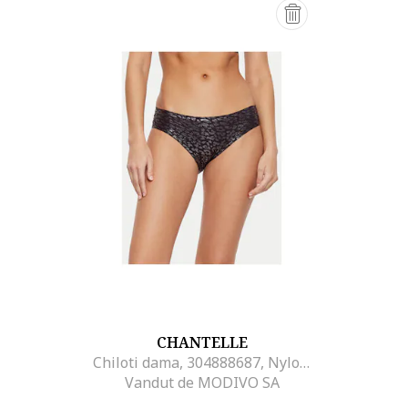
CHANTELLE
Chiloti dama, 304888687, Nylon/Elastan, One Size INTL, Albastru
Vandut de MODIVO SA