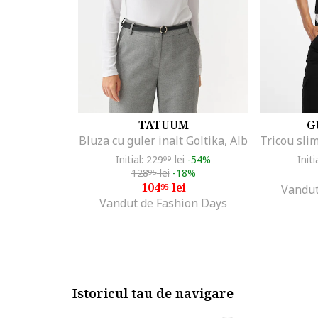
TATUUM
G
Bluza cu guler inalt Goltika, Alb
Initial: 229
lei
-54%
Initi
99
128
lei
-18%
95
104
lei
95
Vandut
Vandut de Fashion Days
Istoricul tau de navigare