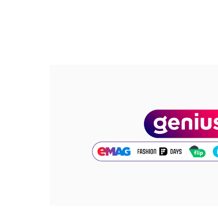
Cod produs:
91139721-5_232904
Part number key:
DBXNL73BM