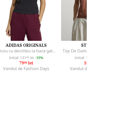
ADIDAS ORIGINALS
STEFANEL
Tricou cu decolteu la baza gatului Essentials, Negru
Top De Dama Maro 003571
Initial: 131
lei
-39%
Initial: 175
lei
-40%
99
00
79
lei
105
lei
99
00
Vandut de Fashion Days
Vandut de Unic Brands