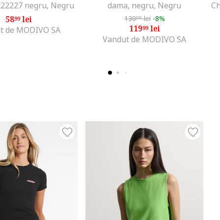
222227 negru, Negru
dama, negru, Negru
58
lei
130
lei
-8%
99
99
119
lei
99
t de MODIVO SA
Vandut de MODIVO SA