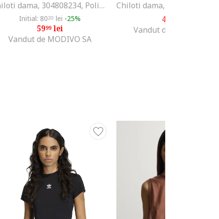
Chiloti dama, 304808234, Poliamida/Elastan, Negru, Negru
Initial: 80
lei
-25%
48
lei
20
99
59
lei
99
Vandut de MODIVO SA
Vandut de MODIVO SA