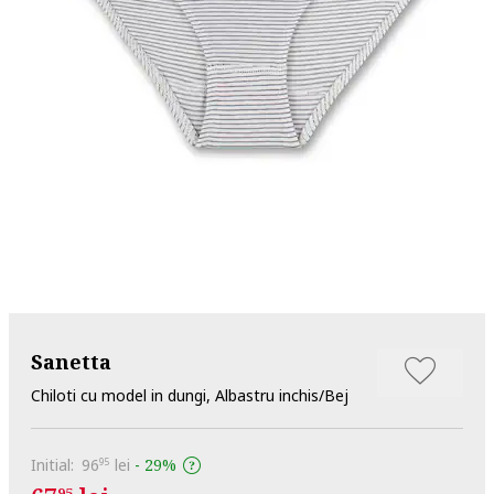
Sanetta
Chiloti cu model in dungi, Albastru inchis/Bej
Initial:
96
lei
-
29%
95
95