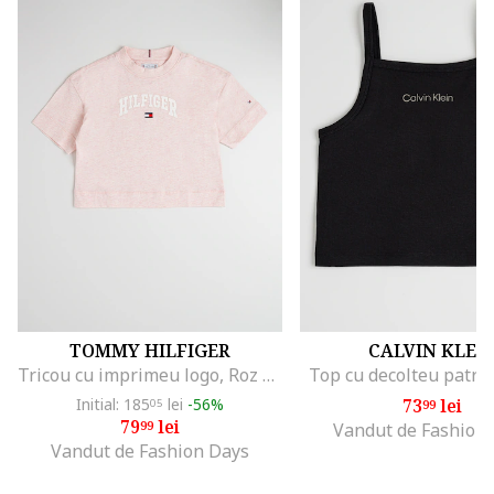
TOMMY HILFIGER
CALVIN KLEI
Tricou cu imprimeu logo, Roz melange
Top cu decolteu patra
Initial: 185
lei
-56%
73
lei
05
99
79
lei
99
Vandut de Fashion
Vandut de Fashion Days