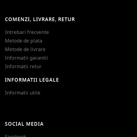
COMENZI, LIVRARE, RETUR
Intrebari frecvente
Metode de plata
Metode de livrare
Informatii garantii
Informatii retur
INFORMATII LEGALE
Mareste dimensiunea
Informatii utile
Micsoreaza dimensiu
Mareste spatierea tex
SOCIAL MEDIA
Micsoreaza spatierea
Facebook
Mareste inaltimea ra