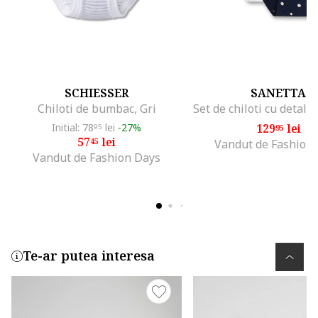
SCHIESSER
SANETTA
Chiloti de bumbac, Gri
Initial: 78
lei
-27%
129
lei
95
95
57
lei
45
Vandut de Fashion
Vandut de Fashion Days
Te-ar putea interesa