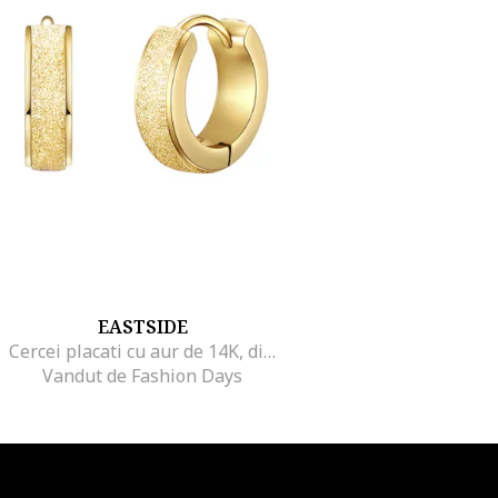
EASTSIDE
Cercei placati cu aur de 14K, din otel inoxidabil, Auriu
Vandut de Fashion Days