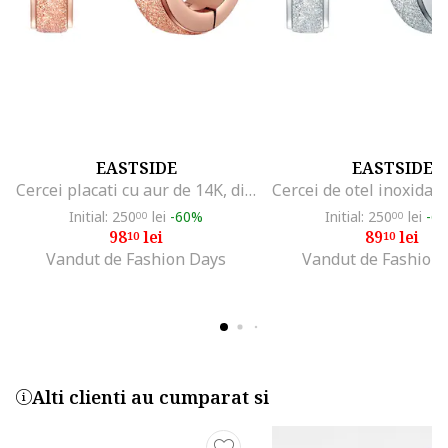
EASTSIDE
EASTSIDE
Cercei placati cu aur de 14K, din otel inoxidabil, Auriu rose
Initial: 250
lei
-60%
Initial: 250
lei
-6
00
00
98
lei
89
lei
10
10
Vandut de Fashion Days
Vandut de Fashion
Alti clienti au cumparat si