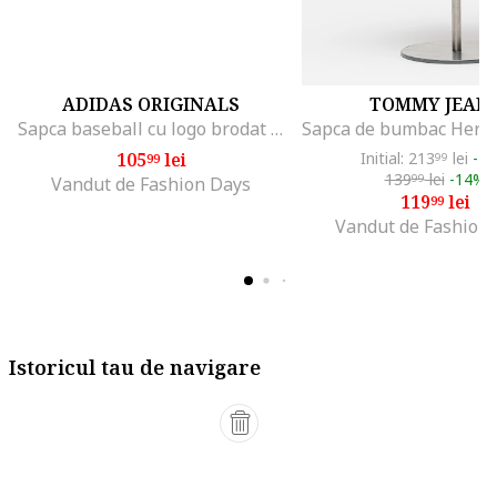
ADIDAS ORIGINALS
TOMMY JEAN
Sapca baseball cu logo brodat Classic, Crem
105
lei
Initial: 213
lei
-4
99
99
139
lei
-14%
99
Vandut de Fashion Days
119
lei
99
Vandut de Fashion
Istoricul tau de navigare