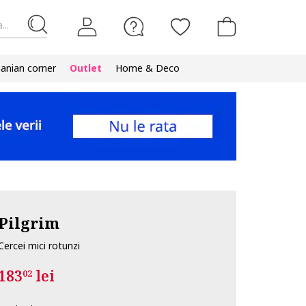
...
nian corner
Outlet
Home & Deco
Pilgrim
Cercei mici rotunzi
183
lei
02