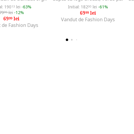
al: 190
lei
-63%
Initial: 182
lei
-61%
13
00
79
lei
-12%
69
lei
99
99
69
lei
99
Vandut de Fashion Days
 de Fashion Days