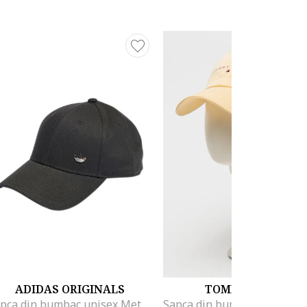
ADIDAS ORIGINALS
TOMMY JEANS
Sapca din bumbac unisex Metallic Trefoil, Negru stins