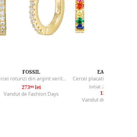
FOSSIL
EASTSIDE
Cercei rotunzi din argint veritabil incrustati cu zirconia, Auriu
273
lei
Initial: 250
lei
-46%
99
00
134
lei
10
Vandut de Fashion Days
Vandut de Fashion Days