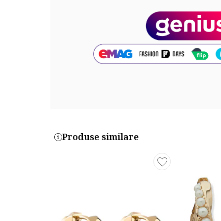
Placaj: ip
Dimensiuni
Lungime: 1.2 cm
Cod produs:
642332003
Part number key:
D9YBKDYBM
Produse similare