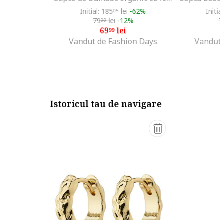
Initial: 185
lei
-62%
Initi
05
79
lei
-12%
99
69
lei
99
Vandut de Fashion Days
Vandut
Istoricul tau de navigare