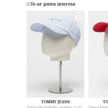
Te-ar putea interesa
TOMMY JEANS
T
Sapca de bumabc organic cu logo, Albastru azur