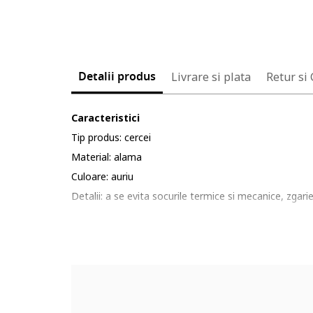
Detalii produs
Livrare si plata
Retur si
Caracteristici
Tip produs: cercei
Material: alama
Culoare: auriu
Detalii: a se evita socurile termice si mecanice, zgar
Linie Brand: carla
Ambalaj: produsul se livreaza in ambalaj personalizat.
Compozitie
Compozitie: alama
Pietre: fara pietre