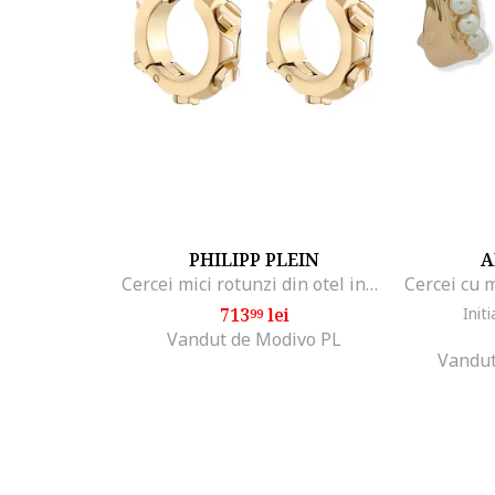
PHILIPP PLEIN
A
Cercei mici rotunzi din otel inoxidabil, Auriu
713
lei
Initi
99
Vandut de Modivo PL
Vandut