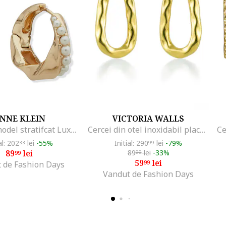
NNE KLEIN
VICTORIA WALLS
Cercei cu model stratifcat Luxury, Alb/Auriu
Cercei din otel inoxidabil placati cu aur de 18K, Auriu
al: 202
lei
-55%
Initial: 290
lei
-79%
33
99
89
lei
89
lei
-33%
99
99
59
lei
99
 de Fashion Days
Vandut de Fashion Days