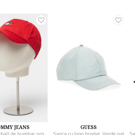
OMMY JEANS
GUESS
Sapca baseball de bumbac organic cu logo Heritage, Rosu
Sapca cu logo brodat, Verde pal