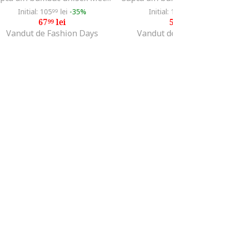
Initial: 105
lei
-35%
Initial: 162
lei
-63%
99
68
67
lei
59
lei
99
99
Vandut de Fashion Days
Vandut de Fashion Days