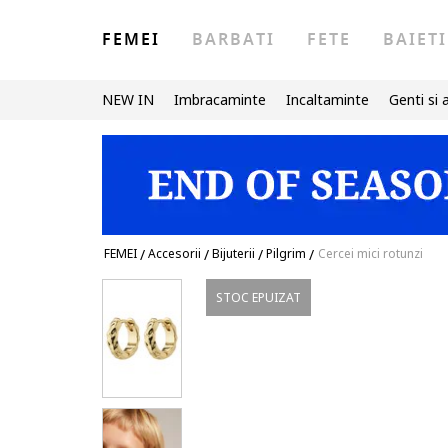
FEMEI
BARBATI
FETE
BAIETI
NEW IN
Imbracaminte
Incaltaminte
Genti si 
FEMEI
/
Accesorii
/
Bijuterii
/
Pilgrim
/
Cercei mici rotunzi
STOC EPUIZAT