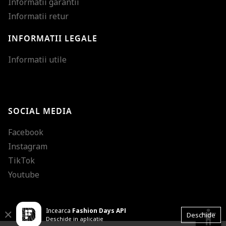
Informatii garantii
Informatii retur
INFORMATII LEGALE
Mareste dimensiunea
Informatii utile
Micsoreaza dimensiu
Mareste spatierea tex
SOCIAL MEDIA
Micsoreaza spatierea
Facebook
Mareste inaltimea ra
Instagram
Micsoreaza inaltimea
TikTok
Inverseaza culorile
Youtube
Nuante de gri
Incearca
Fashion Days APP
Cursor mare
accessibility
Close
Deschide
Deschide in aplicatie