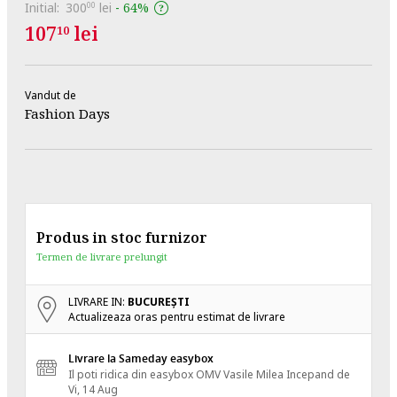
Initial:
300
lei
-
64%
00
107
lei
10
Vandut de
Fashion Days
Produs in stoc furnizor
Termen de livrare prelungit
LIVRARE IN:
BUCUREŞTI
Actualizeaza oras pentru estimat de livrare
Livrare la Sameday easybox
Il poti ridica din easybox OMV Vasile Milea
Incepand de
Vi, 14 Aug