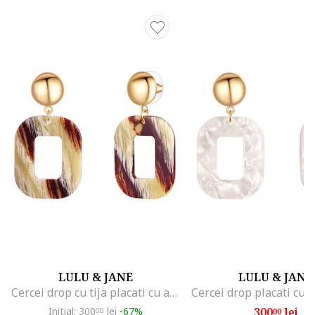
LULU & JANE
LULU & JANE
Cercei drop cu tija placati cu aur de 14K, Auriu
Initial: 300
lei
-67%
300
lei
00
00