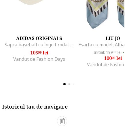
ADIDAS ORIGINALS
LIU JO
Sapca baseball cu logo brodat Classic, Crem
105
lei
Initial: 199
lei
-4
99
00
100
lei
00
Vandut de Fashion Days
Vandut de Fashion
Istoricul tau de navigare