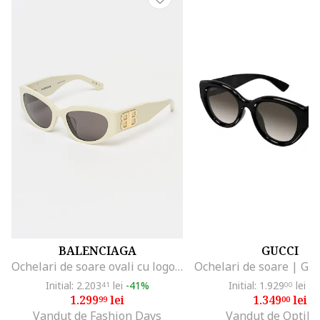
BALENCIAGA
GUCCI
Ochelari de soare ovali cu logo, Alb fildes
Initial: 2.203
lei
-41%
Initial: 1.929
lei
-3
41
00
1.299
lei
1.349
lei
99
00
Vandut de Fashion Days
Vandut de Optikr