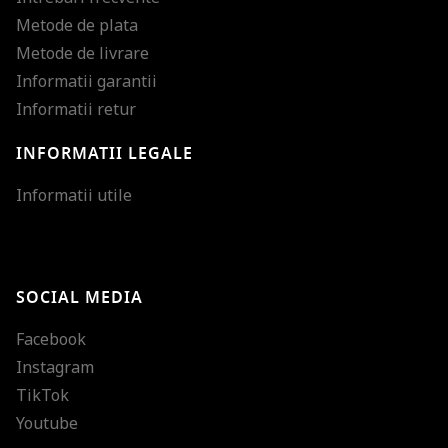
Metode de plata
Metode de livrare
Informatii garantii
Informatii retur
INFORMATII LEGALE
Mareste dimensiunea
Informatii utile
Micsoreaza dimensiu
Mareste spatierea tex
SOCIAL MEDIA
Micsoreaza spatierea
Facebook
Mareste inaltimea ra
Instagram
Micsoreaza inaltimea
TikTok
Inverseaza culorile
Youtube