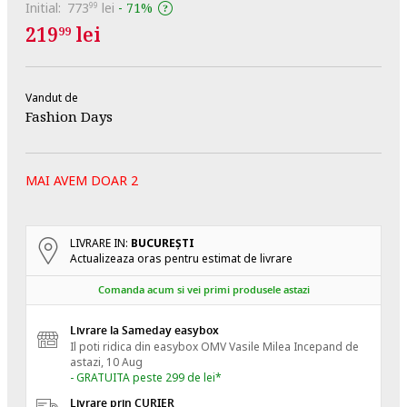
Initial:
773
lei
-
71%
99
219
lei
99
Vandut de
Fashion Days
MAI AVEM DOAR 2
LIVRARE IN:
BUCUREŞTI
Actualizeaza oras pentru estimat de livrare
Comanda acum si vei primi produsele astazi
Livrare la Sameday easybox
Il poti ridica din easybox OMV Vasile Milea
Incepand de
astazi, 10 Aug
- GRATUITA peste 299 de lei*
Livrare prin CURIER