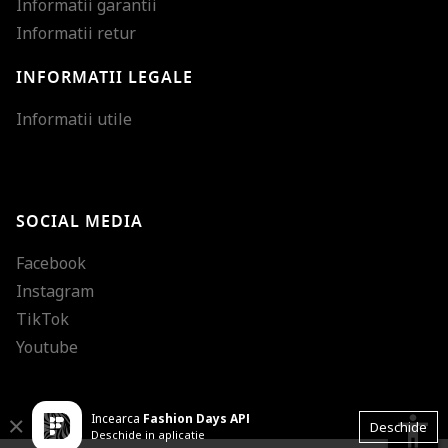
Informatii garantii
Informatii retur
INFORMATII LEGALE
Mareste dimensiunea
Informatii utile
Micsoreaza dimensiu
Mareste spatierea tex
SOCIAL MEDIA
Micsoreaza spatierea
Facebook
Mareste inaltimea ra
Instagram
Micsoreaza inaltimea
TikTok
Inverseaza culorile
Youtube
Nuante de gri
Incearca
Fashion Days APP
Cursor mare
accessibility
Close
Deschide
Deschide in aplicatie