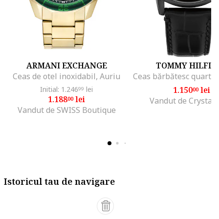
ARMANI EXCHANGE
TOMMY HILFIG
Ceas de otel inoxidabil, Auriu
Initial: 1.246
lei
1.150
lei
99
00
1.188
lei
00
Vandut de Crystal
Vandut de SWISS Boutique
Istoricul tau de navigare