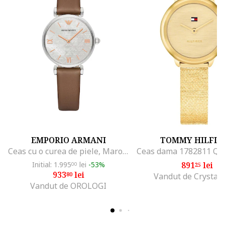
EMPORIO ARMANI
TOMMY HILFIG
Ceas cu o curea de piele, Maro/Argintiu
Initial: 1.995
lei
-53%
891
lei
00
25
933
lei
80
Vandut de Crystal
Vandut de OROLOGI