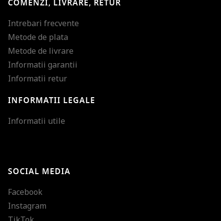
COMENZI, LIVRARE, RETUR
Intrebari frecvente
Metode de plata
Metode de livrare
Informatii garantii
Informatii retur
INFORMATII LEGALE
Mareste dimensiunea
Informatii utile
Micsoreaza dimensiu
Mareste spatierea tex
SOCIAL MEDIA
Micsoreaza spatierea
Facebook
Mareste inaltimea ra
Instagram
Micsoreaza inaltimea
TikTok