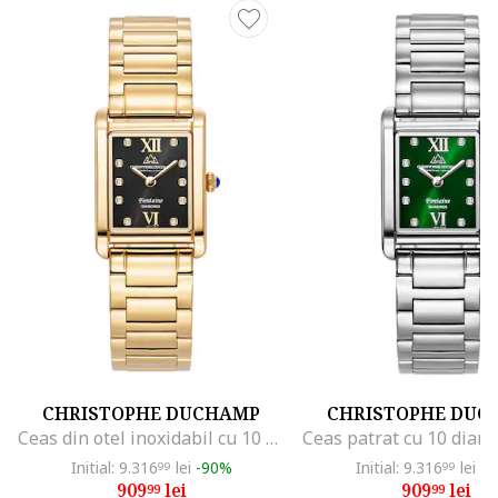
CHRISTOPHE DUCHAMP
CHRISTOPHE DUC
Ceas din otel inoxidabil cu 10 diamante, Auriu
Initial: 9.316
lei
-90%
Initial: 9.316
lei
-9
99
99
909
lei
909
lei
99
99