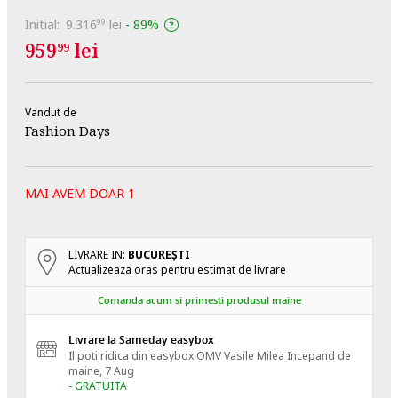
Initial:
9.316
lei
-
89%
99
959
lei
99
Vandut de
Fashion Days
MAI AVEM DOAR 1
LIVRARE IN:
BUCUREŞTI
Actualizeaza oras pentru estimat de livrare
Comanda acum si primesti produsul maine
Livrare la Sameday easybox
Il poti ridica din easybox OMV Vasile Milea
Incepand de
maine, 7 Aug
- GRATUITA