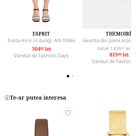
ESPRIT
THEMOIRÈ
Fusta mini in dungi, Alb fildes
304
lei
Initial: 1.855
lei
-5
02
66
819
lei
99
Vandut de Fashion Days
Vandut de Fashion
Te-ar putea interesa