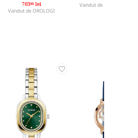
703
lei
80
Vandut de SWISS Boutiq
Vandut de OROLOGI