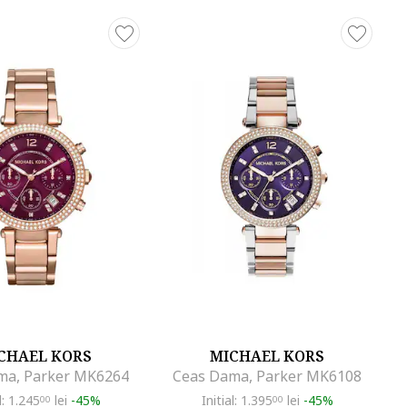
CHAEL KORS
MICHAEL KORS
ma, Parker MK6264
Ceas Dama, Parker MK6108
l: 1.245
lei
-45%
Initial: 1.395
lei
-45%
00
00