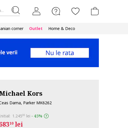
...
nian corner
Outlet
Home & Deco
Michael Kors
Ceas Dama, Parker MK6262
Initial:
1.245
lei
-
45%
00
683
lei
10