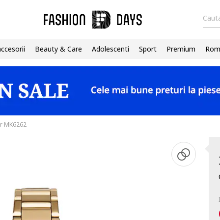
Cauta
accesorii
Beauty & Care
Adolescenti
Sport
Premium
Roma
er MK6262