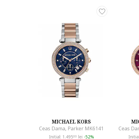
Cod produs:
76499904-13_199062
Part number key:
D596RCYBM
MICHAEL KORS
MI
Ceas Dama, Parker MK6141
Ceas Da
Initial: 1.495
lei
-52%
Initia
00