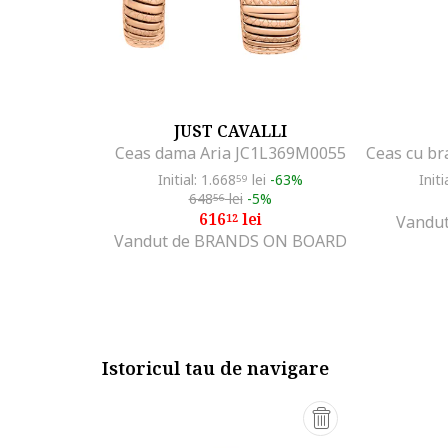
JUST CAVALLI
Ceas dama Aria JC1L369M0055
Initial: 1.668
lei
-63%
Initi
59
648
lei
-5%
56
616
lei
12
Vandut
Vandut de BRANDS ON BOARD
Istoricul tau de navigare