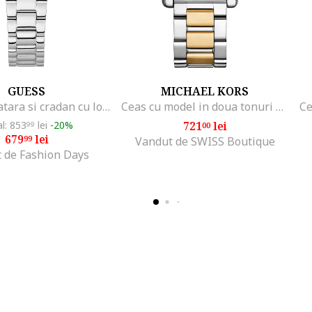
GUESS
MICHAEL KORS
Ceas cu bratara si cradan cu logo, Argintiu
Ceas cu model in doua tonuri Essex, Argintiu/Auriu
al: 853
lei
-20%
721
lei
99
00
679
lei
99
Vandut de SWISS Boutique
 de Fashion Days