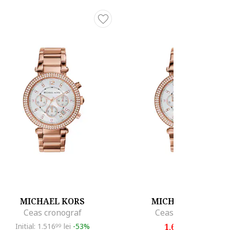
MICHAEL KORS
MICHAEL KORS
Ceas cronograf
Ceas cronograf
Initial: 1.516
lei
-53%
1.651
lei
99
00