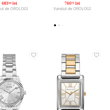
683
lei
760
lei
10
72
ut de OROLOGI
Vandut de OROLOGI