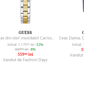
GUESS
GUESS
Ceas din otel inoxidabil Carissa, Argintiu/Auriu
Initial: 1.175
lei
-52%
Initial: 795
lei
-26%
99
00
609
lei
-8%
580
lei
99
75
559
lei
99
Vandut de OROLOGI
Vandut de Fashion Days