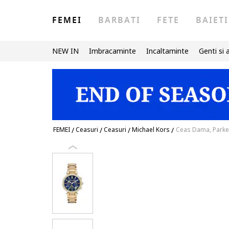
FEMEI
BARBATI
FETE
BAIETI
NEW IN
Imbracaminte
Incaltaminte
Genti si 
FEMEI
/
Ceasuri
/
Ceasuri
/
Michael Kors
/
Ceas Dama, Park