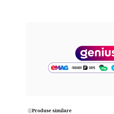
Rezistenta la apa: 10 atm
Cadran
Material geam: cristal mineral
Culoare cadran: albastru
Tip citire cadran: cifre arabe
Carcasa
Forma carcasa: rotunda
Material carcasa: inox
Culoare carcasa: auriu
Diametru carcasa: 38 mm
Curea/bratara
Tip: bratara
Material curea/bratara: inox
Culoare curea/bratara: auriu
Produse similare