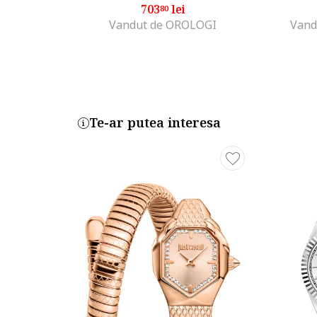
703
lei
80
Vandut de OROLOGI
Vand
Te-ar putea interesa