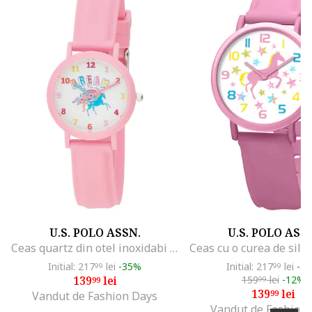
U.S. POLO ASSN.
U.S. POLO ASS
Ceas quartz din otel inoxidabi cu curea din silicon, Roz
Initial: 217
lei
-35%
Initial: 217
lei
-3
99
99
139
lei
159
lei
-12%
99
99
139
lei
99
Vandut de Fashion Days
Vandut de Fashion