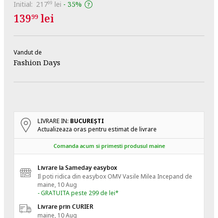
Initial:
217
lei
-
35%
99
139
lei
99
Vandut de
Fashion Days
LIVRARE IN:
BUCUREŞTI
Actualizeaza oras pentru estimat de livrare
Comanda acum si primesti produsul maine
Livrare la Sameday easybox
Il poti ridica din easybox OMV Vasile Milea
Incepand de
maine, 10 Aug
- GRATUITA peste 299 de lei*
Livrare prin CURIER
maine, 10 Aug