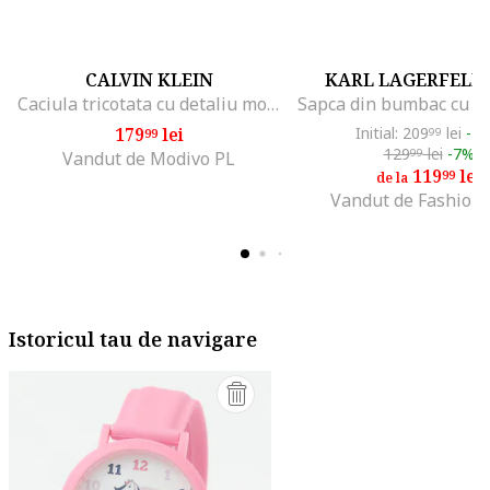
CALVIN KLEIN
KARL LAGERFELD 
Caciula tricotata cu detaliu monograma, Gri
179
lei
Initial: 209
lei
-4
99
99
129
lei
-7%
99
Vandut de Modivo PL
119
lei
99
de la
Vandut de Fashion
Istoricul tau de navigare