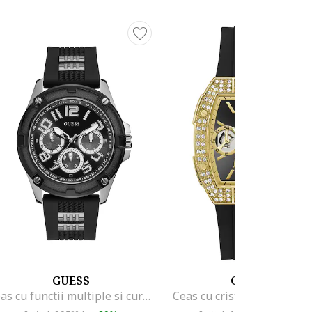
GUESS
GUESS
Ceas cu functii multiple si curea din silicon, Negru
Ceas cu cristale, Auriu/Ne