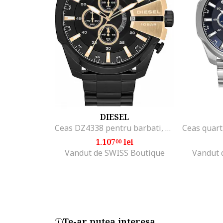
DZ4338
Part number key:
DD3Z63BBM
DIESEL
Ceas DZ4338 pentru barbati, negru, pentru inot
1.107
lei
00
Vandut de SWISS Boutique
Vandut 
Te-ar putea interesa