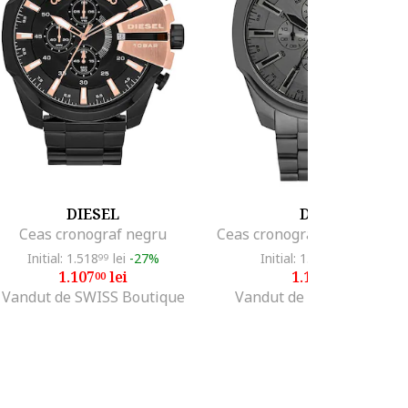
DIESEL
DIESEL
Ceas cronograf negru
Initial: 1.518
lei
-27%
Initial: 1.518
lei
-27%
99
99
1.107
lei
1.107
lei
00
00
Vandut de SWISS Boutique
Vandut de SWISS Boutiq