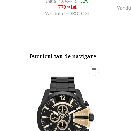
Initial: 1.645
lei
-52%
00
779
lei
70
Vandu
Vandut de OROLOGI
Istoricul tau de navigare