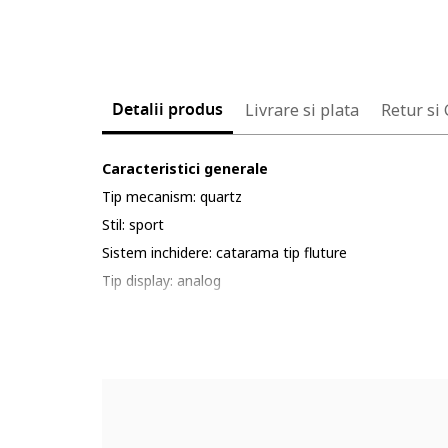
Detalii produs
Livrare si plata
Retur si
Caracteristici generale
Tip mecanism: quartz
Stil: sport
Sistem inchidere: catarama tip fluture
Tip display: analog
Colectie: mega chief
Functii: ora, minut, secunda, afisare data, cronometr
Rezistenta la apa: 10 atm
Ambalaj: produsul este livrat in ambalaj personalizat.
Cadran