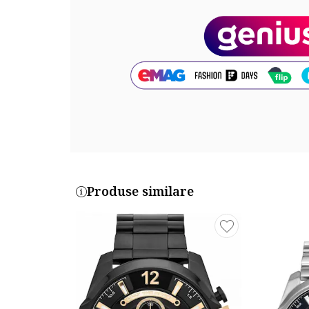
Material geam: cristal mineral
Culoare cadran: negru
Culoare indici: alb/auriu
Tip citire cadran: cifre arabe, linii
Carcasa
Forma carcasa: rotunda
Material carcasa: inox
Culoare carcasa: negru
Diametru carcasa: 53 mm
Curea/bratara
Produse similare
Tip: bratara
Material curea/bratara: inox
Culoare curea/bratara: negru
Cod produs: