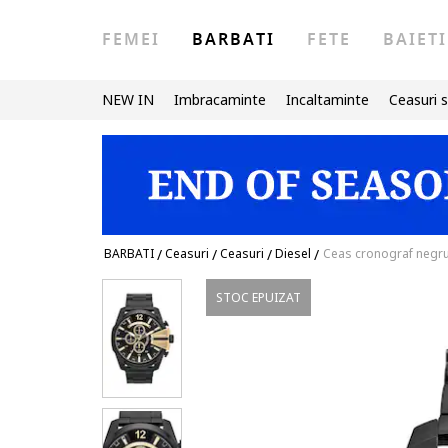
FEMEI
BARBATI
FETE
BAIETI
NEW IN
Imbracaminte
Incaltaminte
Ceasuri s
BARBATI
/
Ceasuri
/
Ceasuri
/
Diesel
/
Ceas cronograf negr
STOC EPUIZAT