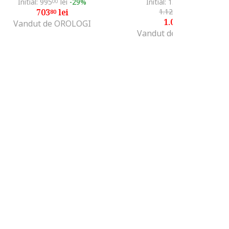
Initial: 995
lei
-29%
Initial: 1.330
lei
-20%
00
99
703
lei
1.129
lei
-6%
80
99
1.059
lei
99
Vandut de OROLOGI
Vandut de Fashion Days