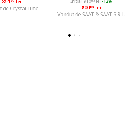
891
lei
Initial: 910
lei
-12%
25
00
800
lei
80
t de CrystalTime
Vandut de SAAT & SAAT S.R.L.