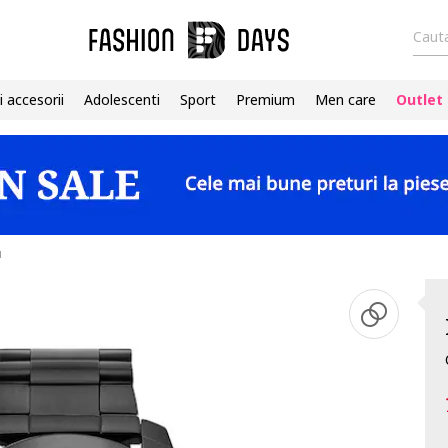
Cauta
i accesorii
Adolescenti
Sport
Premium
Men care
Outlet
u