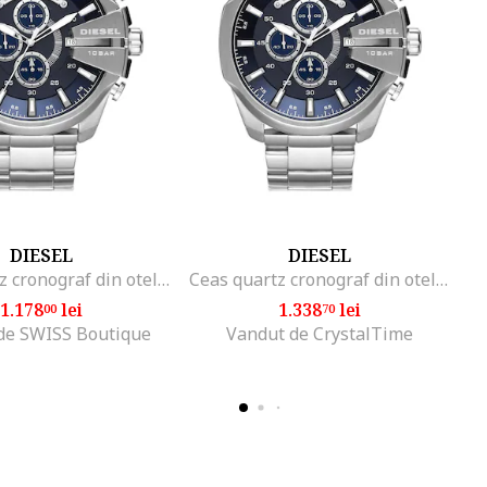
DIESEL
DIESEL
Ceas quartz cronograf din otel inoxidabil, Argintiu
Ceas quartz cronograf din otel inoxidabil, Argintiu
1.178
lei
1.338
lei
00
70
de SWISS Boutique
Vandut de CrystalTime