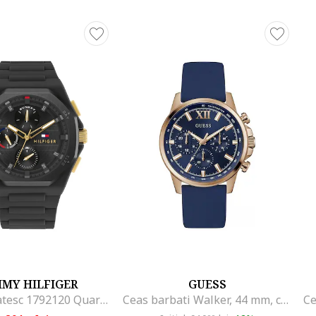
MY HILFIGER
GUESS
Ceas barbatesc 1792120 Quartz Negru
Ceas barbati Walker, 44 mm, carcasa inox, curea silicon, albastru, rezistent la apa 50m