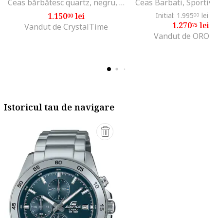
Ceas bărbătesc quartz, negru, oțel
Ceas Barbati, Sportiv
1.150
lei
Initial: 1.995
lei
-3
00
00
1.270
lei
75
Vandut de CrystalTime
Vandut de OROL
Istoricul tau de navigare