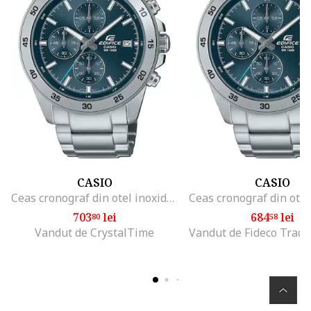
CASIO
CASIO
Ceas cronograf din otel inoxidabil, Argintiu
703
lei
684
lei
80
58
Vandut de CrystalTime
Vandut de Fideco Trade