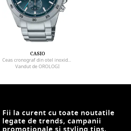
CASIO
Ceas cronograf din otel inoxidabil, Argintiu
Vandut de OROLOGI
Fii la curent cu toate noutatile
legate de trends, campanii
promotionale si styling tips.